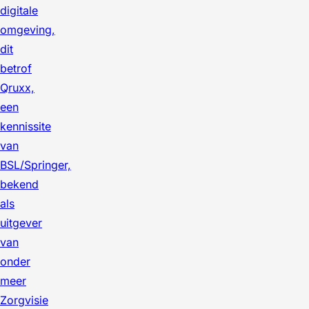
digitale
omgeving,
dit
betrof
Qruxx,
een
kennissite
van
BSL/Springer,
bekend
als
uitgever
van
onder
meer
Zorgvisie