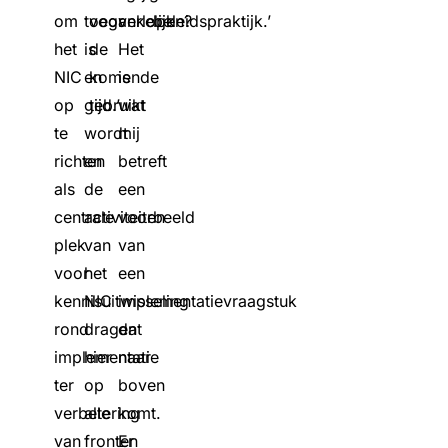
om
toegankelijk
voor
verlopen?
beleidspraktijk.’
het
is
de
Het
NIC
en
komende
is
op
gebruikt
tijd.’
wat
te
wordt
mij
richten
en
betreft
als
de
een
centrale
activiteiten
voorbeeld
plek
van
van
voor
het
een
kennisuitwisseling
NIC
implementatievraagstuk
rond
dragen
dat
implementatie
hier
naar
ter
op
boven
verbetering
alle
komt.
van
fronten
Er