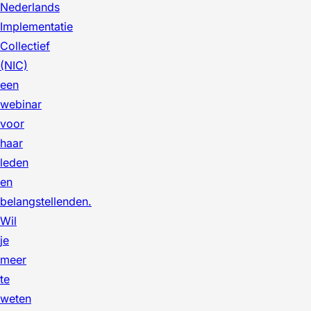
Nederlands
Implementatie
Collectief
(NIC)
een
webinar
voor
haar
leden
en
belangstellenden.
Wil
je
meer
te
weten