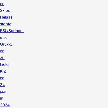
en
Skipr.
Helaas
stopte
BSL/Springer
met
Qruxx,
en
zo
hield
KiZ
na
34
jaar
in
2024