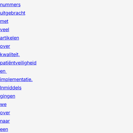
nummers
uitgebracht
met
veel
artikelen
over
kwaliteit,
patiëntveiligheid
en
implementatie.
Inmiddels
gingen
we
over
naar
een