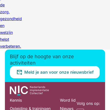
de
zorg,
gezondheid
en
welzijn
helpt
verbeteren.
Blijf op de hoogte van onze
activiteiten
Meld je aan voor onze nieuwsbrief
Kennis
Word lid
Volg ons op:
Opleiding & trainingen
Nieuws