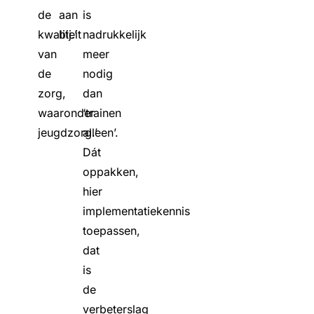
de
aan
is
kwaliteit
bij.’
nadrukkelijk
van
meer
de
nodig
zorg,
dan
waaronder
‘trainen
jeugdzorg.’
alleen’.
Dát
oppakken,
hier
implementatiekennis
toepassen,
dat
is
de
verbeterslag