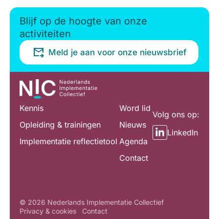
Blijf op de hoogte van onze
activiteiten
Meld je aan voor onze nieuwsbrief
Kennis
Word lid
Volg ons op:
Opleiding & trainingen
Nieuws
LinkedIn
Implementatie reflectietool
Agenda
Contact
© 2026 Nederlands Implementatie Collectief
Privacy & cookies
Contact