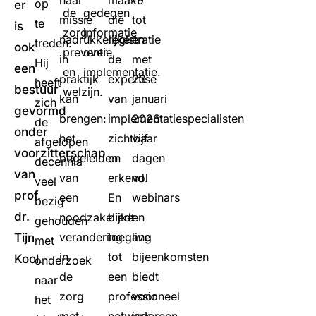
haar
maakt
19
op
er
de
gedegen
missie
die
tot
te
is
zorg,
informatie
nadrukkelijker
registratie
en
treden.
ook
preventie
over
in
de
met
Hij
een
en
implementatie.
praktijk
expertise
23
heeft
bestuur
welzijn.
kan
van
januari
zich
gevormd
brengen:
implementatiespecialisten
2026
de
onder
het
zichtbaar
vijf
afgelopen
voorzitterschap
begeleiden
en
dagen
decennia
van
van
erkend.
vol
veel
prof.
een
En
webinars
bezig
dr.
noodzakelijke
biedt
en
gehouden
verandering
toegang
live
Tijn
met
in
tot
bijeenkomsten
Kool.
onderzoek
de
een
biedt
naar
zorg
professioneel
voor
het