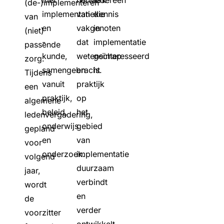
met
netwerk
iedereen
(de-)implementeren
implementatiekennis
van
die
van
en
vakgenoten
in
(niet)
-
dat
implementatie
passende
kunde,
wetenschap
geïnteresseerd
zorg.
samengebracht
en
is.
Tijdens
vanuit
praktijk
een
praktijk,
op
algemene
beleid,
het
ledenvergadering,
onderwijs
gebied
gepland
en
van
voor
onderzoek.
implementatie
volgend
duurzaam
jaar,
verbindt
wordt
en
de
verder
voorzitter