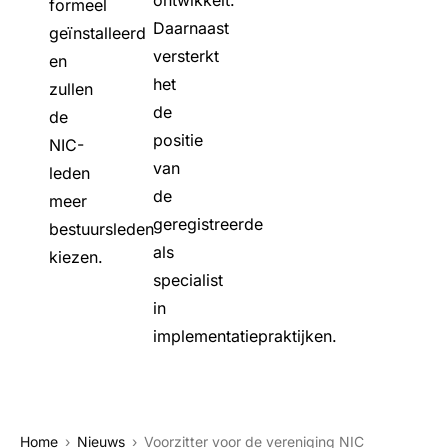
ontwikkelt.
formeel
Daarnaast
geïnstalleerd
versterkt
en
het
zullen
de
de
positie
NIC-
van
leden
de
meer
geregistreerde
bestuursleden
als
kiezen.
specialist
in
implementatiepraktijken.
Home
Nieuws
Voorzitter voor de vereniging NIC