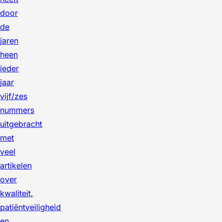
door
de
jaren
heen
ieder
jaar
vijf/zes
nummers
uitgebracht
met
veel
artikelen
over
kwaliteit,
patiëntveiligheid
en