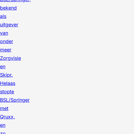
bekend
als
uitgever
van
onder
meer
Zorgvisie
en
Skipr.
Helaas
stopte
BSL/Springer
met
Qruxx,
en
zo