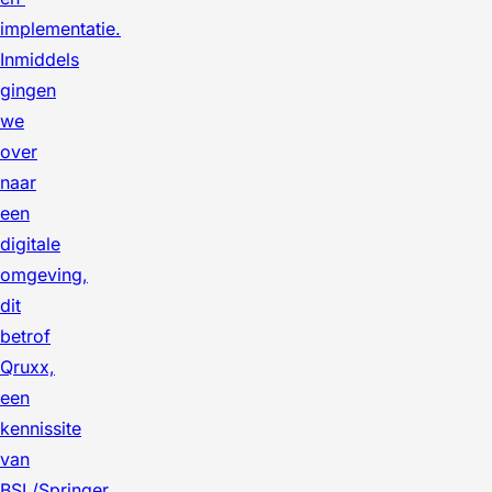
implementatie.
Inmiddels
gingen
we
over
naar
een
digitale
omgeving,
dit
betrof
Qruxx,
een
kennissite
van
BSL/Springer,