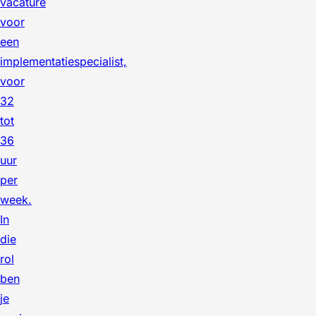
vacature
voor
een
implementatiespecialist,
voor
32
tot
36
uur
per
week.
In
die
rol
ben
je