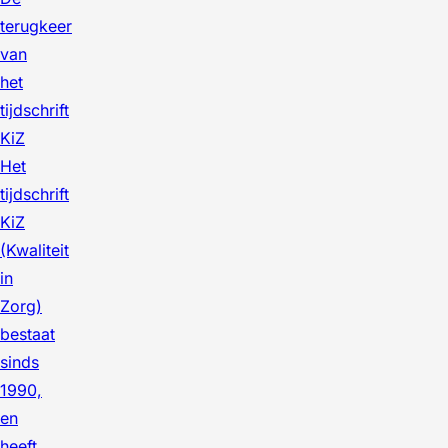
terugkeer
van
het
tijdschrift
KiZ
Het
tijdschrift
KiZ
(Kwaliteit
in
Zorg)
bestaat
sinds
1990,
en
heeft