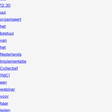
12.30
uur
organiseert
het
bestuur
van
het
Nederlands
Implementatie
Collectief
(NIC)
een
webinar
voor
haar
leden