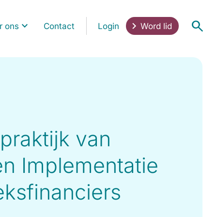
r ons
Contact
Login
Word lid
 praktijk van
en Implementatie
ksfinanciers