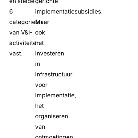
en stelde
gerichte
6
implementatiesubsidies.
categorieën
Maar
van V&I-
ook
activiteiten
het
vast.
investeren
in
infrastructuur
voor
implementatie,
het
organiseren
van
ontmoetingen