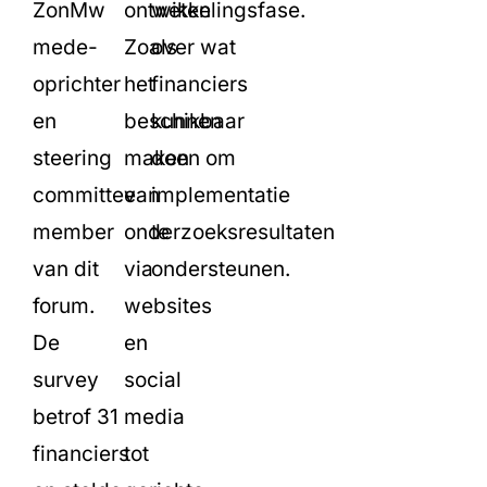
ZonMw
ontwikkelingsfase.
weten
mede-
Zoals
over wat
oprichter
het
financiers
en
beschikbaar
kunnen
steering
maken
doen om
committee
van
implementatie
member
onderzoeksresultaten
te
van dit
via
ondersteunen.
forum.
websites
De
en
survey
social
betrof 31
media
financiers
tot