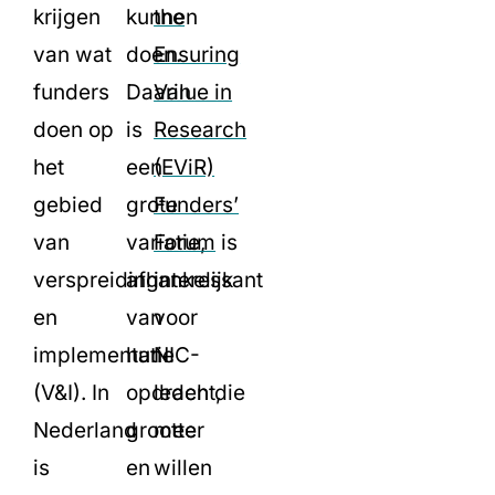
krijgen
kunnen
the
van wat
doen.
Ensuring
funders
Daarin
Value in
doen op
is
Research
het
een
(EViR)
gebied
grote
Funders’
van
variatie,
Forum
is
verspreiding
afhankelijk
interessant
en
van
voor
implementatie
hun
NIC-
(V&I). In
opdracht,
leden die
Nederland
grootte
meer
is
en
willen