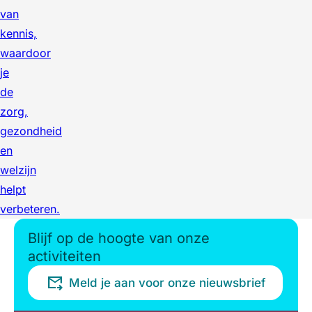
van
kennis,
waardoor
je
de
zorg,
gezondheid
en
welzijn
helpt
verbeteren.
Blijf op de hoogte van onze
activiteiten
Meld je aan voor onze nieuwsbrief