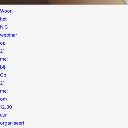
Woon
het
NIC
webinar
op
21
mei
bij
Op
21
mei
om
12.30
uur
organiseert