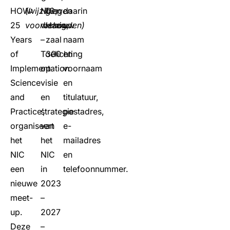
HOW:
(wijzigingen
NIC,
Den
daarin
25
voorbehouden)
waarin:
Haag,
uw
Years
–
zaal
naam
of
Toelichting
300
en
Implementation
op
voornaam
Science
visie
en
and
en
titulatuur,
Practice’,
strategie
postadres,
organiseert
van
e-
het
het
mailadres
NIC
NIC
en
een
in
telefoonnummer.
nieuwe
2023
meet-
–
up.
2027
Deze
–