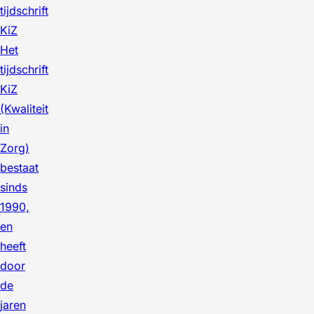
tijdschrift
KiZ
Het
tijdschrift
KiZ
(Kwaliteit
in
Zorg)
bestaat
sinds
1990,
en
heeft
door
de
jaren