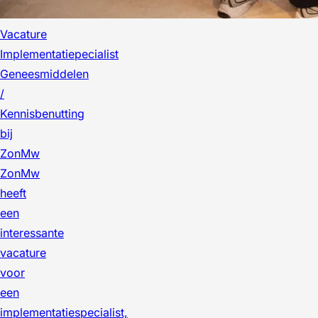
Vacature
Implementatiepecialist
Geneesmiddelen
/
Kennisbenutting
bij
ZonMw
ZonMw
heeft
een
interessante
vacature
voor
een
implementatiespecialist,