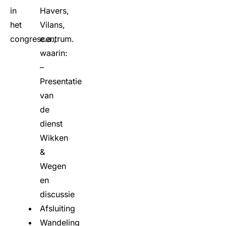
in
Havers,
het
Vilans,
congrescentrum.
e.a.,
waarin:
–
Presentatie
van
de
dienst
Wikken
&
Wegen
en
discussie
Afsluiting
Wandeling