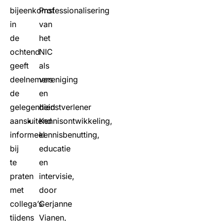
bijeenkomst
Professionalisering
in
van
de
het
ochtend
NIC
geeft
als
deelnemers
vereniging
de
en
gelegenheid
dienstverlener
aansluitend
Kennisontwikkeling,
informeel
kennisbenutting,
bij
educatie
te
en
praten
intervisie,
met
door
collega’s
Gerjanne
tijdens
Vianen,