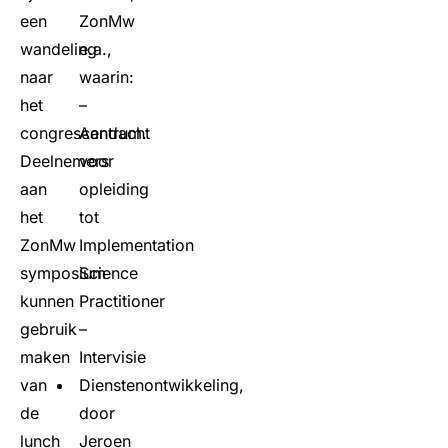
een
ZonMw
wandeling
e.a.,
naar
waarin:
het
–
congrescentrum.
Aandacht
Deelnemers
voor
aan
opleiding
het
tot
ZonMw
Implementation
symposium
Science
kunnen
Practitioner
gebruik
–
maken
Intervisie
van
Dienstenontwikkeling,
de
door
lunch
Jeroen