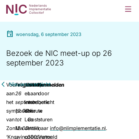
woensdag, 6 september 2023
Bezoek de NIC meet-up op 26
september 2023
Nieuwsoverzicht
Voorafgaand
Programma
Welkom
Locatie
NWO,
Aanmelden
Aanmelden
aan
26
en
Laan
door
het
september,
introductie
van
bericht
symposium
10.00
door
Nieuw
te
van
tot
Leo
Oost-
sturen
ZonMw
12.00
Jetten,
Indië
naar
info@nlimplementatie.nl
.
‘Knowing
u
coördinator
300,
Vermeld