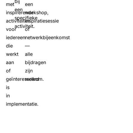
bij
met
een
een
inspirerende
workshop,
specifieke
activiteiten
inspiratiesessie
activiteit.
voor
of
iedereen
netwerkbijeenkomst
die
—
werkt
alle
aan
bijdragen
of
zijn
geïnteresseerd
welkom.
is
in
implementatie.