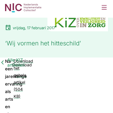
vrijdag, 17 februari 2017
‘Wij vormen het hitteschild’
Alle KIZ
Download
Na
Download
artikelen
het
een
gehele
jarenlange
artikel
ervaring
(504
als
KB)
arts
en