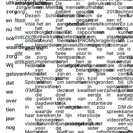
uitkomstgerichte
waardegedreven
actieve
De
in
gebruiken.
eind
de
zorg.
verlenen.
en
Mellitus,
Hij
mensen
uitkomsten
dat
conse
en
zorg
zorg’.
rol
patiënt
gesprek
De
2019
techno
Deze
in
Schildkliercarcinoom
kan
met
die
de
heeft.
tu
Naar
in
ziet
gegaan
inzet
een
of
en
visie
het
en
aangeven
obesitas.
patiënten
uitkomsten
Zo
Le
het
het
het
over
van
nulmeting
de
nu
wordt
volgen
Schisis.
welke
Dit
rapporteren
van
kunne
va
overzicht
ontwikkelen,
diabetesteam
welke
een
plaatsgevo
organis
ook
ondersteund
of
thema’s
maakt
(PROMs)
vragenlijsten
we
Lu
met
beoordelen
ongeveer
uitkomsten
vragenlijst
door
maar
waardegedreven
door
die
voor
een
over
op
de
is
alle
en
twee
voor
in
het
ook
zorg.
de
zorg
hem
goede
hun
een
stand
bij
artikelen.
implementeren
uur
hen
je
maken
omdat
Wij
Federatie
ook
belangrijk
afstemming
functioneren
centrale
driema
he
van
per
belangrijk
zorgproces
van
verbet
Medisch
doet
zijn
en
en
plek
contro
U
geloven
technologische
jaar
zijn.
kost
video-
contin
Specialisten
wat
om
samenwerking
hun
worden
bij
Ut
dat
innovaties
en
in
opnamen
worde
(FMS),
de
deze
met
kwaliteit
verzameld.
patiën
se
we
die
doet
eerste
in
aangep
die
patiënt
dan
de
van
Zo
met
st
over
daadwerkelijk
de
instantie
de
in
wil
vervolgens
eerste
leven.
zou
DM
di
tien
waarde
rest
tijd.
spreekkame
haar
bereiken,
te
lijn
Hiervoor
je
en
Kw
jaar
toevoegen
van
In
videoreflect
visiedocument
dan
bespreken.
noodzakelijk.
gebruiken
tot
een
va
nog
voor
de
ieder
genoemd.
Medisch
moet
Niet
Een
we
referentiewaard
goed
Zo