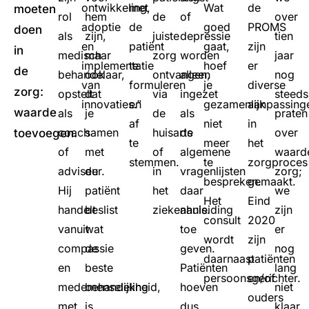
ontwikkeling,
met
Wat
de
moeten
rol
hem
de
of
over
adoptie
de
goed
PROMS
doen
als
zijn,
juiste
depressie
tien
en
patiënt
gaat,
zijn
in
medisch
maar
zorg
worden
jaar
implementatie
te
hoef
er
de
behandelaar,
óók
ontvangen,
alleen
nog
van
formuleren
je
diverse
zorg:
opstelt
dat
via
ingezet
steeds
innovaties.”
en
gezamenlijk
aanpassing
waarde
als
je
de
als
praten
af
niet
in
coach
samen
huisarts
de
over
toevoegen.
te
meer
het
of
met
of
algemene
waard
stemmen.
te
zorgproces
adviseur.
de
in
vragenlijsten
zorg;
bespreken.
gemaakt.
Hij
patiënt
het
daar
we
Het
Eind
handelt
beslist
ziekenhuis.
aanleiding
zijn
consult
2020
vanuit
wat
toe
er
wordt
zijn
compassie
de
geven.
nog
daarnaast
patiënten
en
beste
Patiënten
lang
persoonsgerichter.
en/of
medemenselijkheid,
behandeling
hoeven
niet
ouders
met
is
dus
klaar