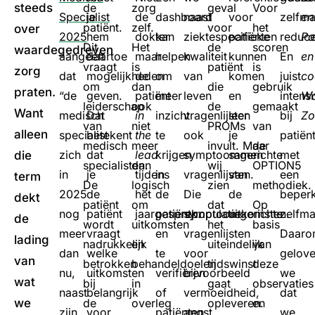
steeds
de
zorg
geval
Voor
Specialist
je
de
dashboard
naast
voor
zelfm
en
patiënt.
zelf.
voor
het
over
2025
hem
dokter
kan
ziektespecifieke
patiënten
reduce
Pa
Dit
Het
de
scoren
waardegedreven
aangeeft
daartoe
maar
helpen
kwaliteit
kunnen
En
en
vraagt
is
patiënt
is
zorg
dat
mogelijkheden
de
om
van
komen
juist
co
om
dan
die
gebruik
praten.
“de
geven.
patiënt
meer
leven
en
intens
Wa
leiderschap
ook
de
gemaakt
Want
medisch
Dat
in
inzicht
vragenlijsten
leer
bij
Zo
van
niet
PROMs
van
alleen
specialist
betekent
the
te
ook
je
patiën
medisch
meer
invult. Maar
de
zich
dat
lead
krijgen
symptoomgerichte
samen
met
die
specialisten.
dan
wij
OPTION5
in
je
tijdens
in
vragenlijsten.
van
een
term
De
logisch
zien
methodiek.
2025
de
het
de
Die
de
beper
dekt
patiënt
om
dat
Op
nog
patiënt
jaargesprek.
patiëntpopulatie
symptoomgerichte
uitkomsten.
zelfm
de
wordt
uitkomsten
het
basis
meer
vraagt
en
vragenlijsten
Daar
lading
nadrukkelijk
en
uiteindelijk
van
dan
welke
te
voor
gelov
van
betrokken
behandeldoelen
tijdswinst
deze
nu,
uitkomsten
verifiëren
bijvoorbeeld
we
wat
bij
in
gaat
observaties
naast
belangrijk
of
vermoeidheid,
dat
we
de
overleg
opleveren.
en
zijn
voor
patiënten
angst
we