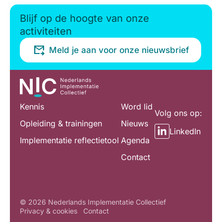
Blijf op de hoogte van onze
activiteiten
Meld je aan voor onze nieuwsbrief
Kennis
Word lid
Volg ons op:
Opleiding & trainingen
Nieuws
LinkedIn
Implementatie reflectietool
Agenda
Contact
© 2026 Nederlands Implementatie Collectief
Privacy & cookies
Contact