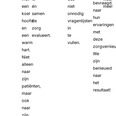
bevraagd
een
én
niet
mee!
naar
koel
samen
onnodig
hun
hoofd
de
vragenlijsten
ervaringen
en
zorg
in
met
een
evalueert.
te
deze
warm
vullen.
zorgvernie
hart.
We
Niet
zijn
alleen
benieuwd
naar
naar
zijn
het
patiënten,
resultaat!
maar
ook
naar
zijn