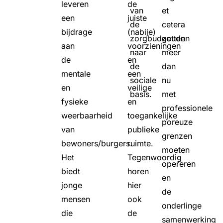
leveren
de
van
et
een
juiste
de
cetera
bijdrage
(nabije)
zorgbudgetten
zouden
aan
voorzieningen
naar
meer
de
en
de
dan
mentale
een
sociale
nu
en
veilige
basis.
met
fysieke
en
professionele
weerbaarheid
toegankelijke
poreuze
van
publieke
grenzen
bewoners/burgers.
ruimte.
moeten
Het
Tegenwoordig
opereren
biedt
horen
en
jonge
hier
de
mensen
ook
onderlinge
die
de
samenwerking