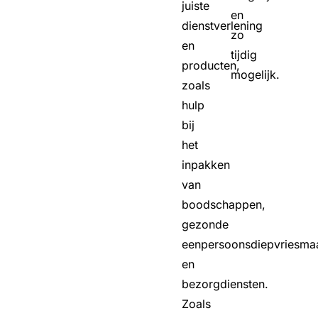
juiste
en
dienstverlening
zo
en
tijdig
producten,
mogelijk.
zoals
hulp
bij
het
inpakken
van
boodschappen,
gezonde
eenpersoonsdiepvriesmaa
en
bezorgdiensten.
Zoals