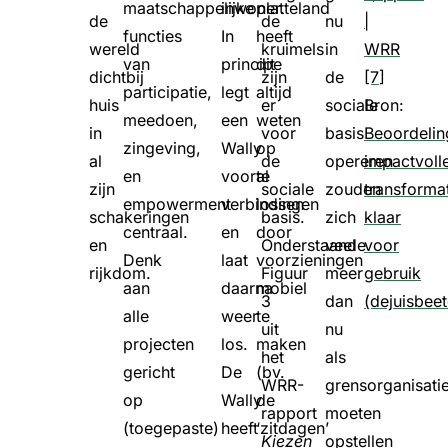
maatschappelijke
inwoner.
platteland
de
de
nu
|
functies
In
heeft
wereld
kruimels
in
WRR
van
principe
dit
dichtbij
zijn
de
[7
]
participatie,
legt
altijd
huis
er
sociale
Bron:
meedoen,
een
weten
in
voor
basis
Beoordelin
zingeving,
Wally
op
al
de
opereren
impactvoll
en
vooral
te
zijn
sociale
zouden
transforma
empowerment
verbindingen
lossen
schakeringen
basis.
zich
klaar
centraal.
en
door
en
Onderstaande
veel
voor
Denk
laat
voorzieningen
rijkdom.
Figuur
meer
gebruik
aan
daarna
mobiel
3
dan
(dejuisbee
alle
weer
te
uit
nu
projecten
los.
maken
het
als
gericht
De
(bv.
WRR-
grensorganisati
op
Wally
de
rapport
moeten
(toegepaste)
heeft
‘zitdagen’
Kiezen
opstellen