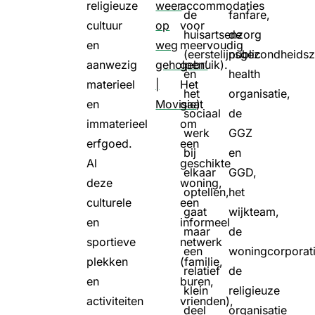
religieuze
weer
accommodaties
de
fanfare,
cultuur
op
voor
huisartsenzorg
de
en
weg
meervoudig
(eerstelijnsgezondheids
public
aanwezig
geholpen’
gebruik).
en
health
materieel
|
Het
het
organisatie,
en
Movisie
gaat
).
sociaal
de
immaterieel
om
werk
GGZ
erfgoed.
een
bij
en
Al
geschikte
elkaar
GGD,
deze
woning,
optellen,
het
culturele
een
gaat
wijkteam,
en
informeel
maar
de
sportieve
netwerk
een
woningcorporati
plekken
(familie,
relatief
de
en
buren,
klein
religieuze
activiteiten
vrienden),
deel
organisatie