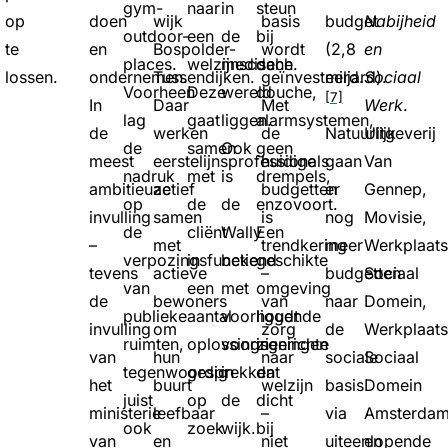
gym-
naar
in
steun
op
doen
wijk
basis
budget
Nabijheid
outdoor-
een
de
bij
te
en
Bospolder-
wordt
(2,8
en
places.
welzijnscoach.
medische
de
lossen.
ondernemen.
Tussendijken.
geïnvesteerd.
miljard).
Sociaal
Voorheen
Deze
wereld
douche,
[7]
In
Daar
Met
Werk
.
lag
gaat
liggen.
alarmsystemen,
de
werken
de
Natuurlijk
Uitgeverij
de
samen
Ook
geen
meest
eerstelijnsprofessionals
huidige
gaan
Van
nadruk
met
is
drempels,
ambitieuze
actief
budgetten
er
Gennep,
op
de
de
enzovoort.
invulling
samen
is
nog
Movisie,
de
cliënt
Wally
Een
–
met
trendkering
meer
Werkplaat
verpozingsfunctie
in
bekend
geschikte
tevens
actieve
–
budgetten
Sociaal
van
een
met
omgeving
de
bewoners
van
naar
Domein,
publieke
aantal
voorliggende
houdt
invulling
om
zorg
de
Werkplaat
ruimten,
oplossingsgerichte
voorzieningen
in
van
hun
naar
sociale
Sociaal
tegenwoordig
gesprekken
in
dat
het
buurt
welzijn
basis
Domein
juist
op
de
dicht
ministerie
leefbaar
–
via
Amsterda
ook
zoek
wijk.
bij
van
en
niet
uiteenlopende
en