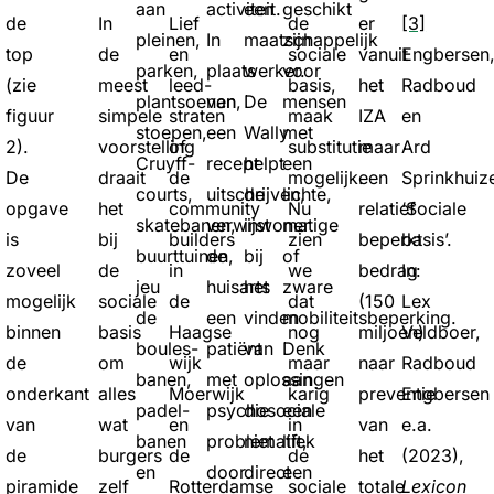
aan
activiteit.
een
geschikt
de
In
Lief
de
er
[3]
pleinen,
In
maatschappelijk
zijn
top
de
en
sociale
vanuit
Engbersen
parken,
plaats
werker.
voor
(zie
meest
leed-
basis,
het
Radboud
plantsoenen,
van
De
mensen
figuur
simpele
straten
maak
IZA
en
stoepen,
een
Wally
met
2).
voorstelling
of
substitutie
maar
Ard
Cruyff-
recept
helpt
een
De
draait
de
mogelijk.
een
Sprinkhuiz
courts,
uitschrijven,
de
lichte,
opgave
het
community
Nu
relatief
‘Sociale
skatebanen,
verwijst
inwoner
matige
is
bij
builders
zien
beperkt
basis’.
buurttuinen,
de
bij
of
zoveel
de
in
we
bedrag
In:
jeu
huisarts
het
zware
mogelijk
sociale
de
dat
(150
Lex
de
een
vinden
mobiliteitsbeperking.
binnen
basis
Haagse
nog
miljoen)
Veldboer,
boules-
patiënt
van
Denk
de
om
wijk
maar
naar
Radboud
banen,
met
oplossingen
aan
onderkant
alles
Moerwijk
karig
preventie
Engbersen
padel-
psychosociale
die
een
van
wat
en
in
van
e.a.
banen
problematiek
niet
lift,
de
burgers
de
de
het
(2023),
en
door
direct
een
piramide
zelf
Rotterdamse
sociale
totale
Lexicon