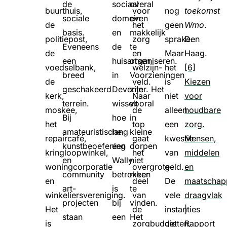
de
sociaal
overal
buurthuis,
voor
nog
toekomst
sociale
domein
even
de
het
geen
Wmo
.
basis.
en
makkelijk
politiepost,
zorg
sprake.
Den
Eveneens
de
te
de
en
Maar
Haag.
een
huisartsen
organiseren.
voedselbank,
welzijn-
het
[6]
breed
in
Voorzieningen
de
veld.
is
Kiezen
geschakeerd
Deventer. Het
zijn
kerk,
Naar
niet
voor
terrein.
wisselt
vooral
moskee,
de
alleen
houdbare
Bij
hoe
in
het
top
een
zorg.
amateuristische
lang
kleine
repaircafé,
gaat
kwestie
Mensen,
kunstbeoefening
een
dorpen
kringloopwinkel,
het
van
middelen
en
Wally
niet
woningcorporatie
overgrote
geld.
en
community
betrokken
meer
en
deel
De
maatschapp
art-
is
te
winkeliersvereniging.
van
vele
draagvlak
projecten
bij
vinden.
Het
de
instanties
|
staan
een
Het
is
zorgbudgetten,
die
Rapport