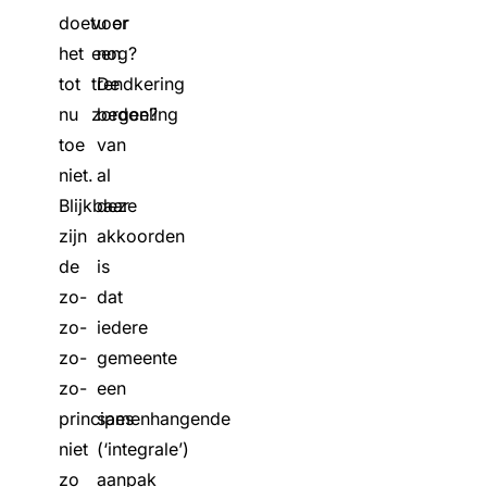
doet
voor
u er
het
een
nog?
tot
trendkering
De
nu
zorgen?
bedoeling
toe
van
niet.
al
Blijkbaar
deze
zijn
akkoorden
de
is
zo-
dat
zo-
iedere
zo-
gemeente
zo-
een
principes
samenhangende
niet
(‘integrale’)
zo
aanpak