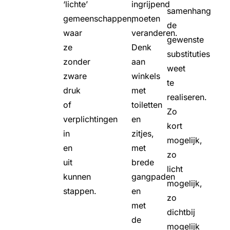
‘lichte’
ingrijpend
samenhang
gemeenschappen,
moeten
de
waar
veranderen.
gewenste
ze
Denk
substituties
zonder
aan
weet
zware
winkels
te
druk
met
realiseren.
of
toiletten
Zo
verplichtingen
en
kort
in
zitjes,
mogelijk,
en
met
zo
uit
brede
licht
kunnen
gangpaden
mogelijk,
stappen.
en
zo
met
dichtbij
de
mogelijk