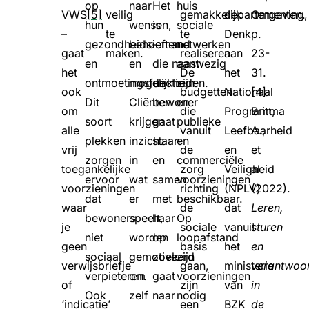
op
naar
Het
huis
VWS
[5]
veilig
gemakkelijk
departementen.
Omgeving,
hun
wensen,
is
sociale
–
te
te
Denk
p.
gezondheids-
behoeften
iemand
netwerken
gaat
maken.
realiseren.
aan
23-
en
en
die naast
aanwezig
het
De
het
31.
ontmoetingsfunctie.
mogelijkheden.
de
zijn
ook
budgetten
Nationaal
[4]
Dit
Cliënten
bewoner
en
om
die
Programma
Britt,
soort
krijgen
gaat
publieke
alle
vanuit
Leefbaarheid
A.,
plekken
inzicht
staan
en
vrij
de
en
et
zorgen
in
en
commerciële
toegankelijke
zorg
Veiligheid
al.
ervoor
wat
samen
voorzieningen
voorzieningen
richting
(NPLV)
(2022).
dat
er
met
beschikbaar.
waar
de
dat
Leren,
bewoners
speelt,
haar
Op
je
sociale
vanuit
sturen
niet
worden
op
loopafstand
geen
basis
het
en
sociaal
gemotiveerd
zoek
zijn
verwijsbriefje
gaan,
ministerie
verantwoo
verpieteren.
om
gaat
voorzieningen
of
zijn
van
in
Ook
zelf
naar
nodig
‘indicatie’
een
BZK
de