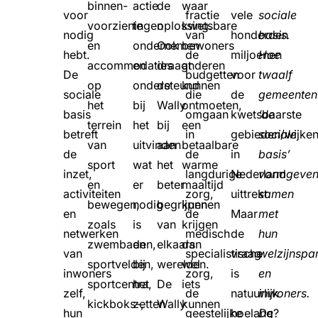
binnen-
actie
de
waar
voor
fractie
vele
sociale
voorzieningen
te
oplossing.
kwetsbare
nodig
van
honderden
basis.
en
ondernemen
Ook
bewoners
hebt.
de
miljoenen
Hoe
accommodaties
en
draagt
anderen
De
budgetten
voor
twaalf
op
ondersteund
de
kunnen
sociale
die
de
gemeenten
het
bij
Wally
ontmoeten,
basis
omgaan
kwetsbaarste
‘de
terrein
het
bij
een
betreft
in
gebieden/wijke
sociale
van
uitvinden
aan
betaalbare
de
de
in
basis’
sport
wat
het
warme
inzet,
langdurige
Nederland
vormgeve
en
er
beter
maaltijd
activiteiten
zorg,
uittrekt.
samen
bewegen,
nodig
begrijpen
kunnen
en
de
Maar
met
zoals
is
van
krijgen
netwerken
medisch
de
hun
zwembaden,
en
elkaars
dan
van
specialistische
vraag
welzijnspar
sportvelden,
bij
werelden.
wel
inwoners
zorg,
is
en
sportcentra,
het
De
iets
zelf,
de
natuurlijk
inwoners.
kickboks-,
zetten
Wally
kunnen
hun
geestelijke
hoelang?
De