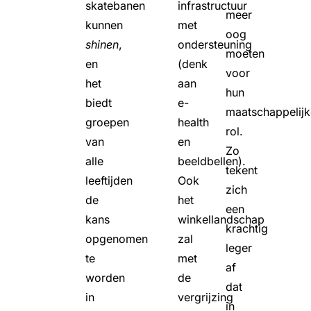
skatebanen
infrastructuur
meer
kunnen
met
oog
shinen
,
ondersteuning
moeten
en
(denk
voor
het
aan
hun
biedt
e-
maatschappelijk
groepen
health
rol.
van
en
Zo
alle
beeldbellen).
tekent
leeftijden
Ook
zich
de
het
een
kans
winkellandschap
krachtig
opgenomen
zal
leger
te
met
af
worden
de
dat
in
vergrijzing
in