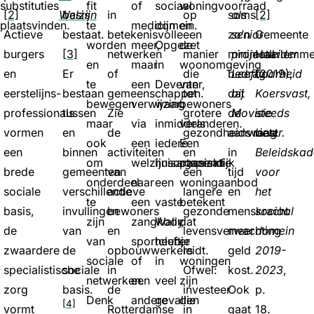
substituties
fit
of
sociaal
woningvoorraad
[2]
Welzijn
basis
in
op
soms
als
[2]
plaatsvinden.
te
medicijn
domein.
en
Actieve
bestaat.
betekenisvolle
een
zo’n
senior
Gemeente
worden
meer,
Opgezet
de
burgers
[3]
netwerken
manier
minimaal
projectleider
Haarlemme
en
maar
in
woonomgeving
en
Er
of
die
bedrag
Leefbaarheid
(2019),
te
een
Deventer,
van
eerstelijns-
bestaan
gemeenschappen.
tot
dat
bij
Koersvast,
bewegen
verwijzing
waar
bewoners
professionals
tussen
Zie
grotere
de
Movisie
steeds
maar
via
inmiddels
veranderen.
vormen
en
de
gezondheidswinst
aanvraag
beter.
ook
een
iedere
Een
een
binnen
activiteiten
en
in
Beleidskad
om
welzijnsorganisatie
huisartspraktijk
passend
brede
gemeenten
van
een
tijd
voor
onderdeel
naar
een
woningaanbod
sociale
verschillende
actieve
langere
en
het
te
een
vaste
betekent
basis,
invullingen
bewoners
gezonde
menskracht
sociaal
zijn
zangkoor,
Wally
dat
de
van
en
levensverwachting
meer
domein
van
sportclubje
heeft,
er
zwaardere
de
opbouwwerkers
leidt.
geld
2019-
sociale
of
in
woningen
specialistische
sociale
in
Ofwel:
kost.
2023
,
netwerken.
een
veel
zijn
zorg
basis.
de
investeer
Ook
p.
Denk
andere
gevallen
die
[4]
vormt
Rotterdamse
in
gaat
18.