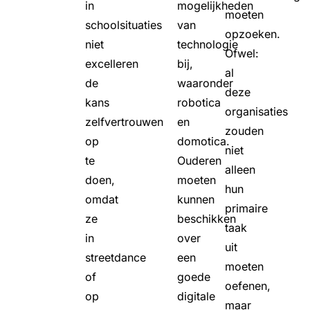
in
mogelijkheden
moeten
schoolsituaties
van
opzoeken.
niet
technologie
Ofwel:
excelleren
bij,
al
de
waaronder
deze
kans
robotica
organisaties
zelfvertrouwen
en
zouden
op
domotica.
niet
te
Ouderen
alleen
doen,
moeten
hun
omdat
kunnen
primaire
ze
beschikken
taak
in
over
uit
streetdance
een
moeten
of
goede
oefenen,
op
digitale
maar