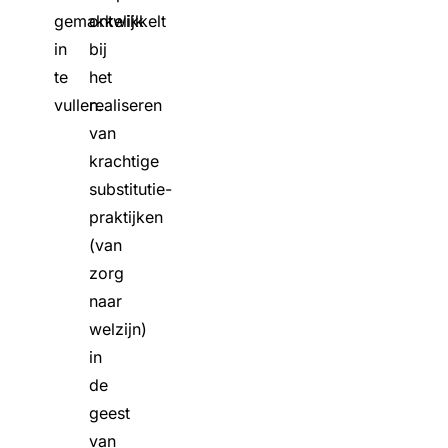
gemakkelijk
ontwikkelt
in
bij
te
het
vullen.
realiseren
van
krachtige
substitutie-
praktijken
(van
zorg
naar
welzijn)
in
de
geest
van