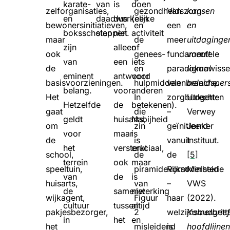
karate-
van
is
doen
zelforganisaties,
gezondheidszorg
Van
kansen
en
daadwerkelijke
dus
(een
bewonersinitiatieven,
en
een
en
boksscholen
stappen.
niet
activiteit
maar
de
meer
uitdaginge
zijn
alleen
of
ook
genees-
fundamentele
vanuit
van
een
iets
de
en
paradigmawisse
lokaal
eminent
antwoord
voor
basisvoorzieningen.
hulpmiddelenbranche.
van
beleidsper
belang.
voor
anderen
Het
In
zorgbudgetten
Utrecht:
Hetzelfde
de
betekenen).
gaat
die
–
Verwey
geldt
huisarts,
Nabijheid
om
zin
geïnitieerd
Jonker
voor
maar
is
de
is
vanuit
Instituut.
het
versterkt
cruciaal,
school,
de
de
[5]
terrein
ook
maar
speeltuin,
piramidevorm
Rijksoverheid
Ministerie
van
de
is
huisarts,
van
–
VWS
de
samenwerking
niet
wijkagent,
Figuur
naar
(2022).
cultuur
tussen
altijd
pakjesbezorger,
2
welzijnsbudgett
Kamerbrie
in
het
en
het
misleidend
is
hoofdlijne