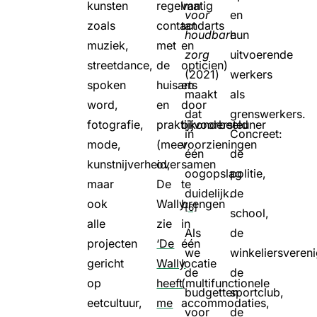
kunsten
regelmatig
van
voor
en
zoals
contact
tandarts
houdbare
hun
muziek,
met
en
zorg
uitvoerende
streetdance,
de
opticien)
(2021)
werkers
spoken
huisarts
en
maakt
als
word,
en
door
dat
grenswerkers.
fotografie,
praktijkondersteuner
bijvoorbeeld
in
Concreet:
mode,
(meer
voorzieningen
één
de
kunstnijverheid,
over
samen
oogopslag
politie,
maar
De
te
duidelijk.
de
ook
Wally:
brengen
[6]
school,
alle
zie
in
Als
de
projecten
‘De
één
we
winkeliersvereni
gericht
Wally
locatie
de
de
op
heeft
(multifunctionele
budgetten
sportclub,
eetcultuur,
me
accommodaties,
voor
de