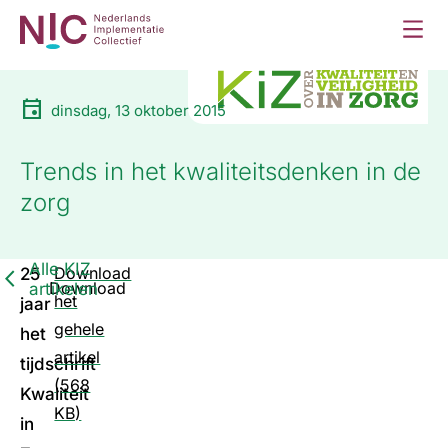
dinsdag, 13 oktober 2015
Trends in het kwaliteitsdenken in de
zorg
Alle KIZ
Download
25
Download
artikelen
het
jaar
gehele
het
artikel
tijdschrift
(568
Kwaliteit
KB)
in