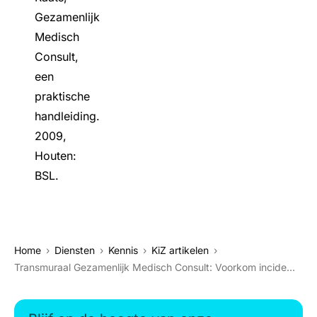
Gezamenlijk
Medisch
Consult,
een
praktische
handleiding.
2009,
Houten:
BSL.
Home
Diensten
Kennis
KiZ artikelen
Transmuraal Gezamenlijk Medisch Consult: Voorkom incidenten bij terugverwijzing