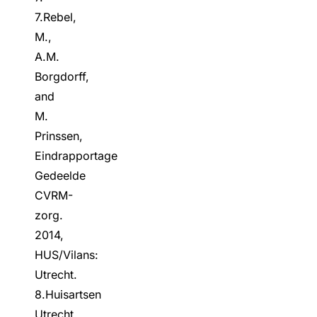
7.Rebel,
M.,
A.M.
Borgdorff,
and
M.
Prinssen,
Eindrapportage
Gedeelde
CVRM-
zorg.
2014,
HUS/Vilans:
Utrecht.
8.Huisartsen
Utrecht