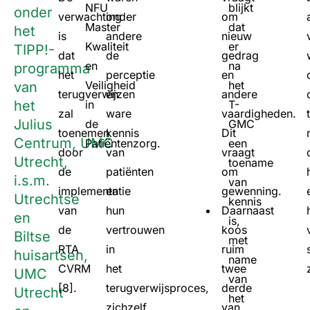
NFU
blijkt
onder
verwachting
onder
om
Master
dat
het
is
andere
nieuw
Kwaliteit
er
TIPP!-
dat
de
gedrag
en
na
programma
het
perceptie
en
Veiligheid
het
van
terugverwijzen
en
andere
het
in
T-
zal
ware
vaardigheden.
Julius
de
GMC
toenemen
kennis
Dit
Centrum, UMC
Patiëntenzorg.
een
door
van
vraagt
Utrecht,
toename
de
patiënten
om
i.s.m.
van
implementatie
en
gewenning.
Utrechtse
kennis
van
hun
Daarnaast
en
is,
de
vertrouwen
koos
Biltse
met
RTA
in
ruim
huisartsen,
name
CVRM
het
twee
UMC
van
[8].
terugverwijsproces,
derde
Utrecht
het
zichzelf
van