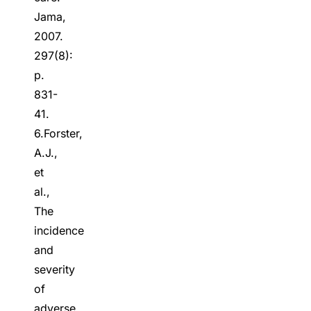
Jama,
2007.
297(8):
p.
831-
41.
6.Forster,
A.J.,
et
al.,
The
incidence
and
severity
of
adverse