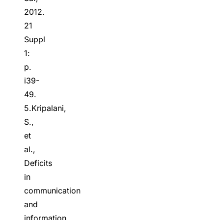
2012.
21
Suppl
1:
p.
i39-
49.
5.Kripalani,
S.,
et
al.,
Deficits
in
communication
and
information