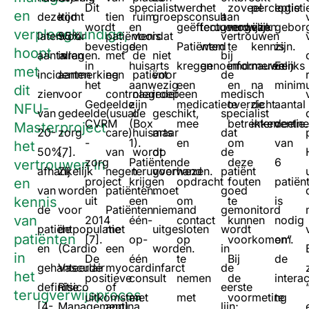
Dit
specialist
werd
het
zoveel
perceptie
logisti
en
deze
komt
tijd
tien
ruim
groepsconsult
aan
wordt
en
geëffectueerd.
terugverwijzen
mogelijk
van
gebor
verpleegkundige,
laten
95%
voor
patiënten
voordat
is
vertrouwen
bevestigd
een
Patiënten
werd
te
kennis
zijn.
hoopt
aantallen
in
vragen.
met
de
niet
bij
in
huisarts
kregen
genoemd:
informeren
nauwelijks
Een
met
incidenten
aanmerking
een
patiënt
voor
de
het
aanwezig
een
en
na
minim
dit
zien
voor
controlegroep
naar
iedereen
medisch
Gedeelde
zijn
medicatieoverzicht
te
de
aantal
NFU-
van
gedeelde
(usual
de
geschikt,
specialist
CVRM
(Box
mee
betrekken
interventie.
deeln
Masterproject
20-
zorg
care)
huisarts
maar
dat
-
1).
en
om
van
het
50%,
[7].
van
wordt
op
de
zorg
Patiënten
de
deze
6
vertrouwen in
afhankelijk
Zij
negen
terugverwezen.
voorhand
patiënt
project
krijgen
opdracht
fouten
patiën
en
van
worden
patiënten.
moet
goed
kennis
uit
een
om
te
is
de
voor
Patiënten
niemand
gemonitord
van
2014
één-
contact
kunnen
nodig
patiëntpopulatie
de
met
uitgesloten
wordt
patiënten
[7].
op-
op
voorkomen”.
om
en
(Cardio
een
worden.
in
in
De
één
te
Bij
de
gehanteerde
Vasculair
myocardinfarct
de
het
positieve
consult
nemen
de
interac
definitie
Risico
of
eerste
terugverwijsproces
uitkomsten
met
met
voormeting
te
[4-
Management)
angina
lijn;