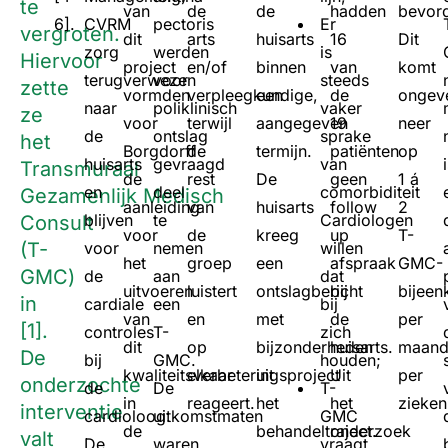
te
van
de
de
hadden
bevor
6].
CVRM
pectoris
Er
vergroten.
dit
arts
huisarts
16
Dit
zorg
werden
is
Hiervoor
project
en/of
binnen
van
komt
terugverwezen
voor
steeds
zette
vormden
verpleegkundige,
een
de
ongev
naar
poliklinisch
vaker
ze
voor
terwijl
aangegeven
19
neer
de
ontslag
sprake
het
Borgdorff
de
termijn.
patiënten
op
huisarts
gevraagd
van
Transmuraal
de
rest
De
geen
1 á
en
deel
comorbiditeit
Gezamenlijk Medisch
aanleiding
van
huisarts
follow
2
blijven
te
Cardiologen
Consult
voor
de
kreeg
up
T-
(T-
voor
nemen
willen
het
groep
een
afspraak
GMC-
GMC)
de
aan
dat
uitvoeren
luistert
ontslagbericht
bij
bijee
in
cardiale
een
bij
van
en
met
de
per
[1].
controles
T-
zich
dit
op
bijzonderheden
huisarts.
maan
De
bij
GMC.
houden;
kwaliteitsverbeteringsproject
elkaar
uit
Uit
per
onderzochte
de
De
T-
in
reageert.
het
het
zieken
interventie
cardioloog.
uitkomstmaten
GMC
de
behandeltraject.
onderzoek
valt
De
waren
vraagt