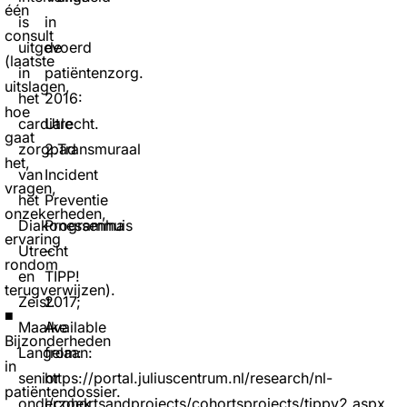
één
is
in
consult
uitgevoerd
de
(laatste
in
patiëntenzorg.
uitslagen,
het
2016:
hoe
cardiale
Utrecht.
gaat
zorgpad
2.Transmuraal
het,
van
Incident
vragen,
het
Preventie
onzekerheden,
Diakonessenhuis
Programma
ervaring
Utrecht
–
rondom
en
TIPP!
terugverwijzen).
Zeist.
2017;
■
Maaike
Available
Bijzonderheden
Langelaan:
from:
in
senior
https://portal.juliuscentrum.nl/research/nl-
patiëntendossier.
onderzoek
l/cohortsandprojects/cohortsprojects/tippv2.aspx.