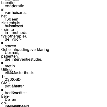
Locatie:
coöperatie
de
in
van
huisarts,
het
160
een
ziekenhuis
huisartsen
mixed
(ruimte
in
methods
fysiotherapie).
de
voor-
■
stad
en
Geheimhoudingsverklaring
Utrecht,
na
patiënten.
die
interventiestudie,
■
met
in
Uitleg
elkaar
Masterthesis
T-
230.000
NFU-
GMC.
patiënten
Master
■
bedienen.
Kwaliteit
Één-
De
en
op-
interventie
Veiligheid