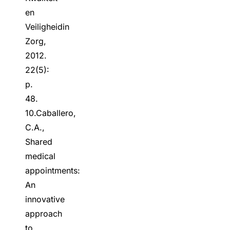
en
Veiligheidin
Zorg,
2012.
22(5):
p.
48.
10.Caballero,
C.A.,
Shared
medical
appointments:
An
innovative
approach
to