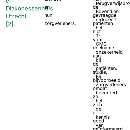
en
terugverwijspro
en
de
Diakonessenhuis
Bovendien
hun
gevraagde
Utrecht
reduceert
zorgverleners.
patiënten
[2].
het
niet
T-
voor
GMC
deelname
onzekerheid
aan
bij
de
patiënten.
studie,
Bij
bijvoorbeeld
zorgverleners
omdat
bevordert
ze
het
zich
de
al
kennis
goed
van
geïnformeerd