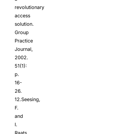
revolutionary
access
solution.
Group
Practice
Journal,
2002.
51(1):
p.
16-
26.
12.Seesing,
F.
and
I.
Raats,