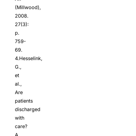
(Millwood),
2008.
27(3):
p.
759-
69.
4.Hesselink,
G.,
et
al.,
Are
patients
discharged
with
care?
A