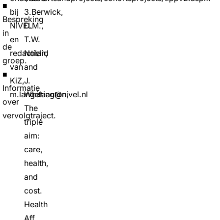
■
bij
3.Berwick,
Bespreking
NIVEL
D.M.,
in
en
T.W.
de
redactielid
Nolan,
groep.
van
and
■
KiZ,
J.
Informatie
m.langelaan@nivel.nl
Whittington,
over
The
vervolgtraject.
triple
aim:
care,
health,
and
cost.
Health
Aff