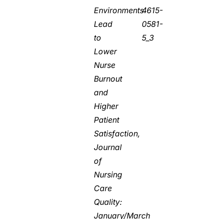
Environments
4615-
Lead
0581-
to
5_3
Lower
Nurse
Burnout
and
Higher
Patient
Satisfaction,
Journal
of
Nursing
Care
Quality:
January/March