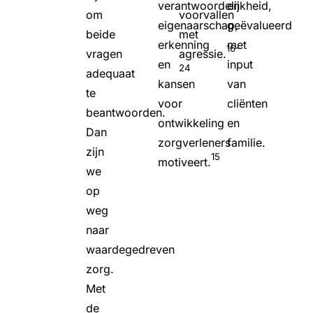
verantwoordelijkheid,
en
om
voorvallen
eigenaarschap,
geëvalueerd
beide
met
erkenning
met
16-
vragen
agressie.
en
input
24
adequaat
kansen
van
te
voor
cliënten
beantwoorden.
ontwikkeling
en
Dan
zorgverleners
familie.
zijn
15
motiveert.
we
op
weg
naar
waardegedreven
zorg.
Met
de