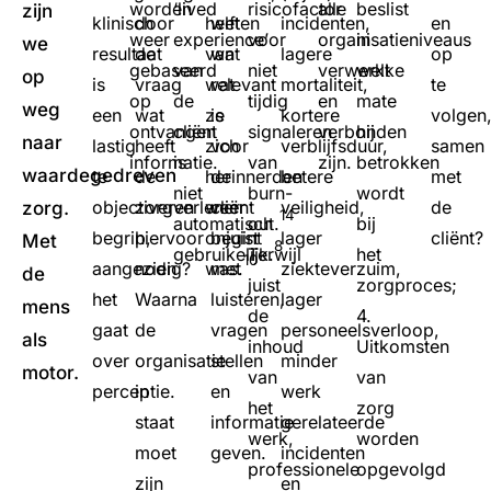
worden
‘lived
risicofactor
alle
beslist
zijn
klinisch
door
helft
weten
incidenten,
en
weer
experience’
voor
organisatieniveaus
in
we
resultaat
de
van
wat
lagere
op
gebaseerd
van
niet
verwerkt
welke
op
is
vraag
wat
relevant
mortaliteit,
te
op
de
tijdig
en
mate
weg
een
wat
ze
is
kortere
volgen
ontvangen
cliënt
signaleren
verbonden
hij
naar
lastig
heeft
zich
voor
verblijfsduur,
samen
informatie.
is
van
zijn.
betrokken
waardegedreven
te
de
herinnerden
de
betere
met
niet
burn-
wordt
objectiveren
zorgverlener
weer
cliënt
veiligheid,
de
zorg.
14
automatisch
out.
bij
begrip,
hiervoor
onjuist
begint
lager
cliënt?
Met
8
gebruikelijk.
Terwijl
het
10
aangezien
nodig?
was.
met
ziekteverzuim,
de
juist
zorgproces;
het
Waarna
luisteren,
lager
mens
de
4.
gaat
de
vragen
personeelsverloop,
als
inhoud
Uitkomsten
over
organisatie
stellen
minder
motor.
van
van
perceptie.
in
en
werk
het
zorg
staat
informatie
gerelateerde
werk,
worden
moet
geven.
incidenten
professionele
opgevolgd
zijn
en