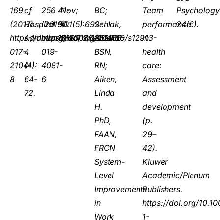
169
of
256
41-
Nov;
BC;
Team
Psychology
(2017).
Hospital
(2019).
50.
101(5):692-
Schlak,
performance
24(6).
https://doi.org/10.1186/s12913-
Administration;
https://doi.org/10.1186/s12913-
10.2307/1251430.
6.
Amelia
in
017-
4
019-
BSN,
health
2104-
(4):
4081-
RN;
care:
8
64-
6
Aiken,
Assessment
72.
Linda
and
H.
development
PhD,
(p.
FAAN,
29–
FRCN
42).
System-
Kluwer
Level
Academic/Plenum
Improvements
Publishers.
in
https://doi.org/10.1
Work
1-