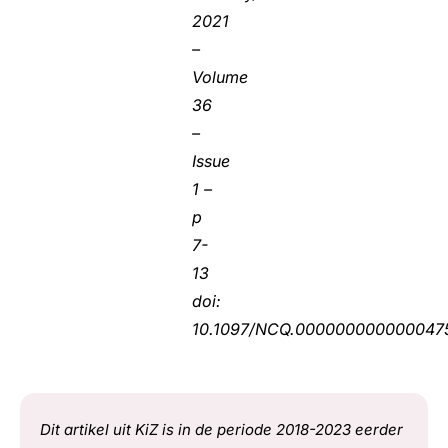
2021
–
Volume
36
–
Issue
1 –
p
7-
13
doi:
10.1097/NCQ.000000000000047
Dit artikel uit KiZ is in de periode 2018-2023 eerder