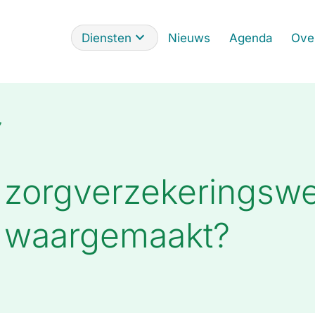
Diensten
Nieuws
Agenda
Ove
7
r zorgverzekeringswe
s waargemaakt?