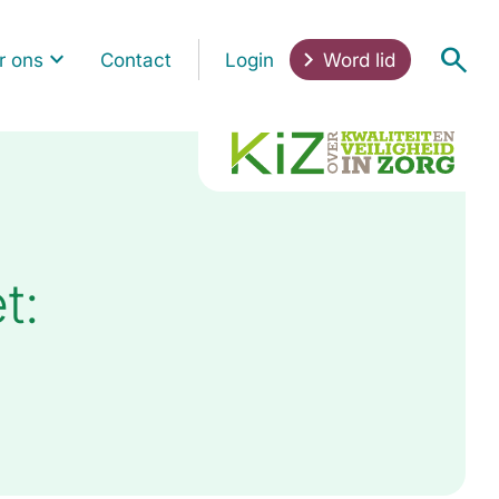
r ons
Contact
Login
Word lid
t: