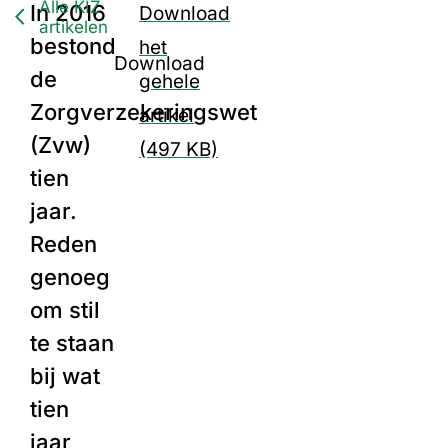
Alle KIZ
In 2016
Download
artikelen
bestond
het
Download
de
gehele
Zorgverzekeringswet
artikel
(Zvw)
(497 KB)
tien
jaar.
Reden
genoeg
om stil
te staan
bij wat
tien
jaar