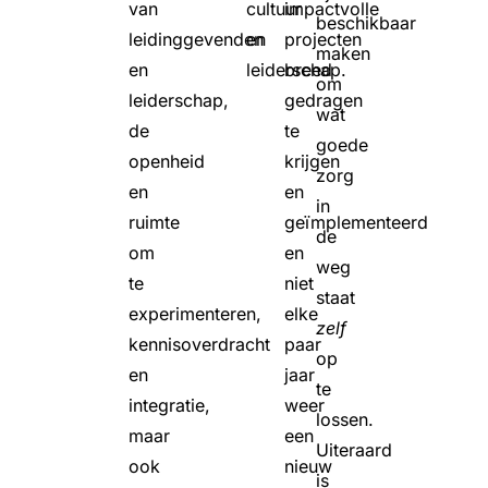
van
cultuur
impactvolle
beschikbaar
leidinggevenden
en
projecten
maken
en
leiderschap.
breed
om
leiderschap,
gedragen
wat
de
te
goede
openheid
krijgen
zorg
en
en
in
ruimte
geïmplementeerd
de
om
en
weg
te
niet
staat
experimenteren,
elke
zelf
kennisoverdracht
paar
op
en
jaar
te
integratie,
weer
lossen.
maar
een
Uiteraard
ook
nieuw
is