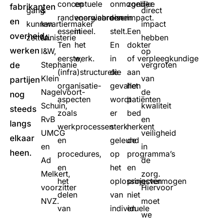
conceptuele
en
onmogelijke
zonder
fabrikanten
gang
&
direct
randvoorwaarden
energiebronnen
eisen
impact.
en
kunnen
kwartiermaker
impact
essentieel.
in
stelt.
Een
overheid,
zetten.
Ministerie
hebben
Ten
het
En
dokter
werken
I&W,
op
eerste,
werk.
in
of verpleegkundige
Stephanie
vergroten
de
(infra)structurele
die
aan
Klein
van
partijen
organisatie-
gevallen
het
Nagelvoort-
de
nog
aspecten
wordt
patiënten
Schuin,
kwaliteit
steeds
zoals
er
bed
RvB
en
langs
werkprocessen
sterk
herkent
UMCG
veiligheid
elkaar
en
geleund
de
en
in
heen.
procedures,
op
programma’s
Ad
de
en
het
en
Melkert,
zorg.
het
oplossingsvermogen
projecten
voorzitter
Hiervoor
delen
van
niet
NVZ.
moet
van
individuele
en
we