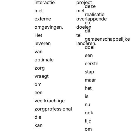
interactie
project
deze
met
met
realisatie
externe
overlappende
en
omgevingen.
doelen
dit
Het
te
gemeenschappelijke
leveren
lanceren.
doel
van
een
optimale
eerste
zorg
stap
vraagt
maar
om
het
een
is
veerkrachtige
nu
zorgprofessional
ook
die
tijd
kan
om