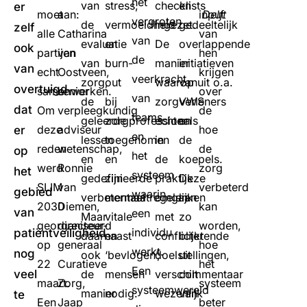
het
van
stress,
checklists
en
er
moet
aan:
input
Delft
vergroten
de
vermoeidheid
ingezet.
gedeeltelijk
zelf
alle
Catharina
van
van
evaluatie
en
De
overlappende
ook
partijen
van
hen
de
van
burn-
manier
initiatieven
van
echt
Oostveen,
krijgen
veerkracht
zorg,
out
waarop
vanuit o.a.
overtuigd
samenwerken.
senior
over
van
de
bij
zorgverleners
VWS
dat
Om
verpleegkundig
de
teams
geleerde
zorgprofessionals
echter
en
deze
adviseur
hoe
er
en
lessen
toegenomen
in
de
reden
wetenschap,
de
op
het
en
en
de
koepels.
werd
Ronnie
zorg
het
systeem
gedefinieerde
zijn
praktijk
Deze
SLIM
van
verbeterd
gebied
waarin
verbetermaatregelen.
mentaal
omgaan
lijken
2030
Diemen,
kan
van
een
Maar
vitale
met
zo
georganiseerd
directeur-
worden,
individu
patiëntveiligheid
daarnaast
en
conflicterende
blijkt
op
generaal
hoe
werkt.
nog
ook
‘bevlogen’,
doelstellingen,
uit
22
Curatieve
het
Een
veel
de
mensen
verschilt
commentaar
maart.
Zorg,
systeem
systeemwereld
manier
nodig.
wezenlijk
van
te
Een
Jaap
beter