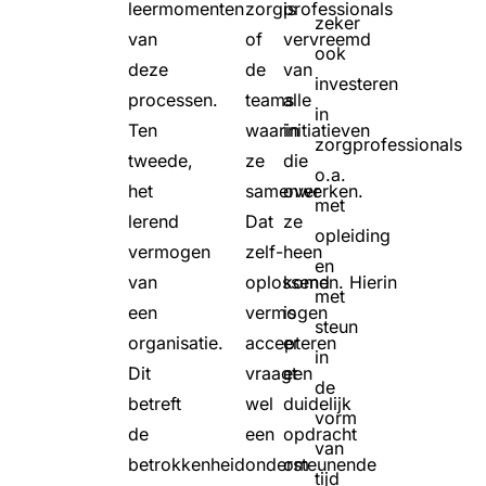
leermomenten
zorgprofessionals
is
zeker
van
of
vervreemd
ook
deze
de
van
investeren
processen.
teams
alle
in
Ten
waarin
initiatieven
zorgprofessionals
tweede,
ze
die
o.a.
het
samenwerken.
over
met
lerend
Dat
ze
opleiding
vermogen
zelf-
heen
en
van
oplossend
komen. Hierin
met
een
vermogen
is
steun
organisatie.
accepteren
er
in
Dit
vraagt
een
de
betreft
wel
duidelijk
vorm
de
een
opdracht
van
betrokkenheid
ondersteunende
om
tijd