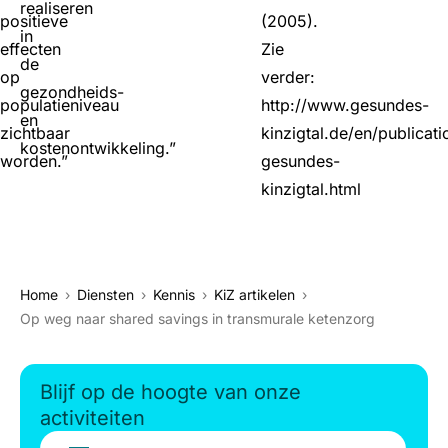
realiseren
positieve
(2005).
in
effecten
Zie
de
op
verder:
gezondheids-
populatieniveau
http://www.gesundes-
en
zichtbaar
kinzigtal.de/en/publicati
kostenontwikkeling.”
worden.”
gesundes-
kinzigtal.html
Home
Diensten
Kennis
KiZ artikelen
Op weg naar shared savings in transmurale ketenzorg
Blijf op de hoogte van onze
activiteiten