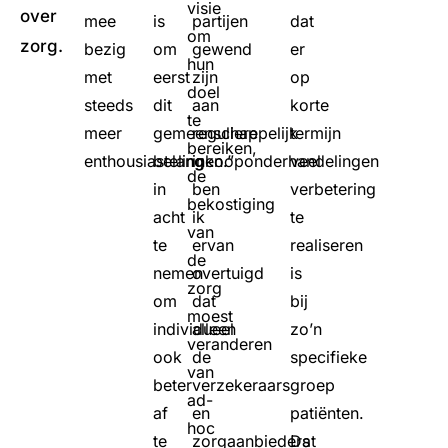
visie
over
mee
is
partijen
dat
om
zorg.
bezig
om
gewend
er
hun
met
eerst
zijn
op
doel
steeds
dit
aan
korte
te
meer
gemeenschappelijk
reguliere
termijn
bereiken,
enthousiastelingen.”
belang
inkooponderhandelingen
veel
de
in
ben
verbetering
bekostiging
acht
ik
te
van
te
ervan
realiseren
de
nemen
overtuigd
is
zorg
om
dat
bij
moest
individueel
alleen
zo’n
veranderen
ook
de
specifieke
van
beter
verzekeraars
groep
ad-
af
en
patiënten.
hoc
te
zorgaanbieders
Dat