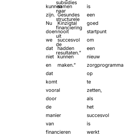
subsidies
kunnen
samen
is
naar
zijn.
Gesundes
een
structurele
Nu
Kinzigtal
goed
financiering
doen
nooit
startpunt
uit
we
succesvol
om
de
dat
hadden
een
resultaten.”
niet
kunnen
nieuw
en
maken.”
zorgprogramma
dat
op
komt
te
vooral
zetten,
door
als
de
het
manier
succesvol
van
is
financieren
werkt