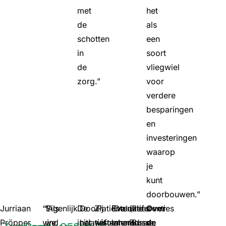
met
het
de
als
schotten
een
in
soort
de
vliegwiel
zorg.”
voor
verdere
besparingen
en
investeringen
waarop
je
kunt
doorbouwen.”
Jurriaan
“Eigenlijk
“Als
De
Door
Zij
Patiënten
Evaluaties
De
(zie
Referenties
Over
Pröpper
vind
we
initiatiefnemers
het
wisten
uit
laten
shared
Busse
Busse,
de