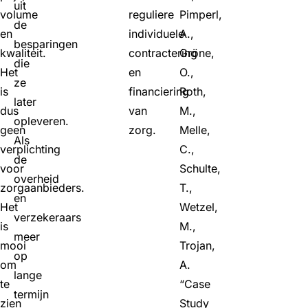
uit
volume
reguliere
Pimperl,
de
en
individuele
A.,
besparingen
kwaliteit.
contractering
Gröne,
die
Het
en
O.,
ze
is
financiering
Roth,
later
dus
van
M.,
opleveren.
geen
zorg.
Melle,
Als
verplichting
C.,
de
voor
Schulte,
overheid
zorgaanbieders.
T.,
en
Het
Wetzel,
verzekeraars
is
M.,
meer
mooi
Trojan,
op
om
A.
lange
te
“Case
termijn
zien
Study