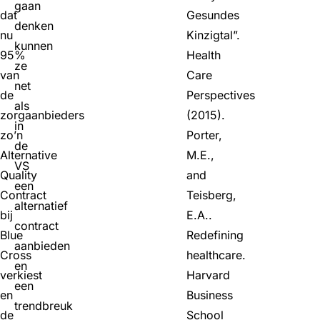
gaan
dat
Gesundes
denken
nu
Kinzigtal”.
kunnen
95%
Health
ze
van
Care
net
de
Perspectives
als
zorgaanbieders
(2015).
in
zo’n
Porter,
de
Alternative
M.E.,
VS
Quality
and
een
Contract
Teisberg,
alternatief
bij
E.A..
contract
Blue
Redefining
aanbieden
Cross
healthcare.
en
verkiest
Harvard
een
en
Business
trendbreuk
de
School