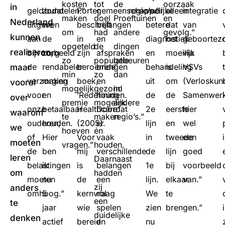
kosten
tot
de
oorzaak
in
geld
zodat
bundelen.”
Porter
gemeenschappelijke
regio’s.”
voor
alleen
integratie
maken
doel
Proeftuinen
en
Nederland
uitgeven
we
beschrijft
belangen
betere
dat
van
om
had
andere
gevolg.”
kunnen
aan
de
in
en
diagnostiek
het
geboortez
opgeteld
de
dingen
realiseren,
bijvoorbeeld
zorg
zijn
afspraken
en
moeilijk
via
zo
populatie
gebeuren
de
rendabeler
beroemde
brengen
behandeling
is
VSVs
maar
min
zo
dan
verzorging
maken
boek,
en
uit
om
(Verloskun
vooral
mogelijk
gezond
in
voor
en
‘Redefining
houden.
de
de
Samenwerk
over
premie
mogelijk
andere
onze
betaalbaar
Healthcare’
Doordat
2e
eerste
hier
waarom
te
maken
regio’s.”
ouderen,
houden.
(2005).
er
lijn
en
wel
we
hoeven
én
of
Hier
Voor
vaak
in
tweede
een
moeten
vragen.”
houden.
de
ben
mij
verschillende
de
lijn
goed
leren
Daarnaast
belastingen
ik
is
belangen
1e
bij
voorbeeld
om
hadden
moeten
nu
de
een
lijn.
elkaar
van.”
zij
anders
omhoog.”
5
kernvraag
rol
We
te
een
te
jaar
wie
spelen
zien
brengen.”
duidelijke
denken
actief
bereid
en
nu