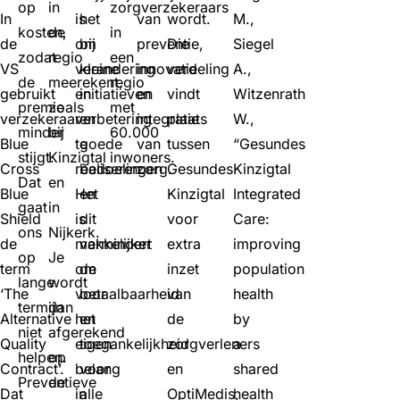
op
in
zorgverzekeraars
In
is
het
van
wordt.
M.,
kosten,
de
in
de
om
bij
preventie,
Die
Siegel
zodat
regio
een
VS
verandering
kleine
innovatie
verdeling
A.,
de
meerekent,
regio
gebruikt
en
initiatieven
en
vindt
Witzenrath
premie
zoals
met
verzekeraar
verbetering
en
integratie
plaats
W.,
minder
bij
60.000
Blue
te
goede
van
tussen
“Gesundes
stijgt.
Kinzigtal
inwoners.
Cross
realiseren.
bedoelingen
zorg.
Gesundes
Kinzigtal
Dat
en
Blue
Het
en
Kinzigtal
Integrated
gaat
in
Shield
is
dit
voor
Care:
ons
Nijkerk.
de
makkelijker
vermindert
extra
improving
op
Je
term
om
de
inzet
population
lange
wordt
‘The
voor
betaalbaarheid
van
health
termijn
dan
Alternative
het
en
de
by
niet
afgerekend
Quality
eigen
toegankelijkheid
zorgverleners
a
helpen.
op
Contract’.
belang
voor
en
shared
Preventieve
de
Dat
in
alle
OptiMedis,
health