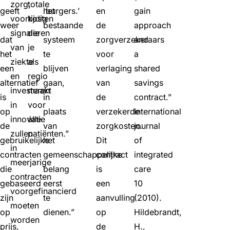
zorg,
totale
geeft
het
burgers.’
en
gain
voortijdig
kosten
weer
bestaande
de
approach
signaleren
die
dat
systeem
zorgverzekeraars
and
van
je
het
te
voor
a
ziekte
als
een
blijven
verlaging
shared
en
regio
alternatief
gaan,
van
savings
investeren
maakt
is
in
de
contract.”
in
voor
op
plaats
verzekerde
International
innovatie
álle
de
van
zorgkosten.
journal
zullen
patiënten.”
gebruikelijke
het
Dit
of
in
contracten
gemeenschappelijke
contract
integrated
meerjarige
die
belang
is
care
contracten
gebaseerd
eerst
een
10
voorgefinancierd
zijn
te
aanvulling
(2010).
moeten
op
dienen.”
op
Hildebrandt,
worden
prijs,
de
H.,