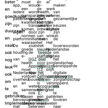
beter
moet
én
er
app,
woud
e-
maken
een
de
werk
en
iedere
wordt
health.
van
transparante
zorgverlener.
aan
goedkoper,
patiëntengroep
langzaam
De
gezamenlijke
kwaliteitscontrole
Het
de
zijn
zijn
transparanter
umc’s
keuzes
komen,
ontwikkelen
digitale
duurzaam
eigen
door
zijn
zijn
normen
van
winkel.
en
platform.
initiatieven
met
de
waaraan
het
Het
vaak
De
zoals
het
toverwoorden
goede
nieuwe
Nederlandse
houding
de
tweede
om
ook
e-
platform
digitale
van
GGZ
deel
het
nog
health
voor
zorglandschap
de
Appwegwijzer
van
versnipperde
.
leuk
moet
113
blijft
Nederlandse
App-
het
digitale
ook
voldoen
Zelfmoordpreventie
vooralsnog
overheid
bouwers
Citrien-
zorglandschap
om
en
is
versnipperd.
en
weten
programma
om
te
samenwerking
hier
Veel
de
ook
E-
te
gebruiken.
tussen
een
patiënten
beroepsgroepen
steeds
health
toveren
Implementeren
zorgverleners
mooi
weten
met
beter
een
naar