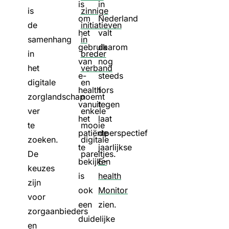
is
in
is
zinnige
om
Nederland
de
initiatieven
het
valt
samenhang
in
gebruik
daarom
in
breder
van
nog
het
verband
e-
steeds
digitale
en
health
fors
zorglandschap
noemt
vanuit
tegen
ver
enkele
het
laat
te
mooie
patiëntperspectief
de
zoeken.
digitale
te
jaarlijkse
De
pareltjes.
bekijken
E-
keuzes
is
health
zijn
ook
Monitor
voor
een
zien.
zorgaanbieders
duidelijke
en