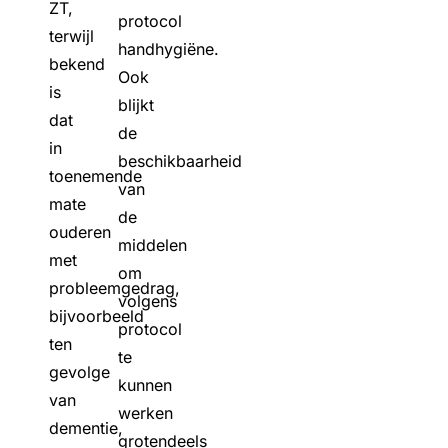
ZT,
protocol
terwijl
handhygiëne.
bekend
Ook
is
blijkt
dat
de
in
beschikbaarheid
toenemende
van
mate
de
ouderen
middelen
met
om
probleemgedrag,
volgens
bijvoorbeeld
protocol
ten
te
gevolge
kunnen
van
werken
dementie,
grotendeels