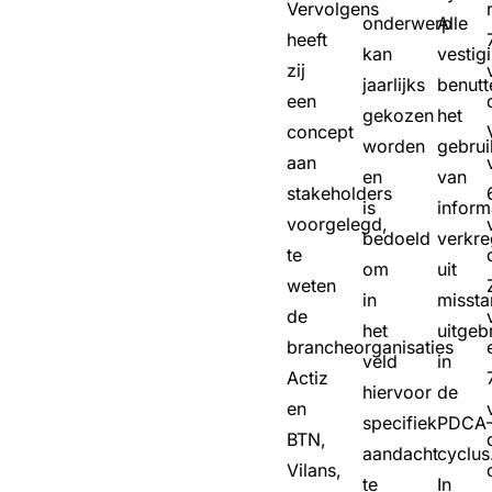
Vervolgens
onderwerp
Alle
heeft
kan
vestig
zij
jaarlijks
benutt
een
gekozen
het
concept
worden
gebrui
aan
en
van
stakeholders
is
inform
voorgelegd,
bedoeld
verkr
te
om
uit
weten
in
misst
de
het
uitgeb
brancheorganisaties
veld
in
Actiz
hiervoor
de
en
specifiek
PDCA
BTN,
aandacht
cyclus
Vilans,
te
In