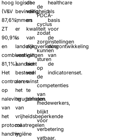
hoog
logische
de
healthcare
de
(V&V
bevinding,
veiligheid
als
PDCA-
87,6%,
immers
en
basis
cyclus
ZT
er
kwaliteit
voor
zodat
90,9%
is
van
de
zorginstellingen
en
landelijk
zorgverlening
doorontwikkeling
kunnen
combivestigingen
veel
valt
van
sturen
81,1%).
aandacht
hier
de
op
Het
besteed
veel
indicatorenset.
de
controleren
aan
winst
competenties
op
het
te
van
naleving
terugdringen
behalen.
medewerkers,
van
van
blijkt
het
vrijheidsbeperkende
voor
protocol
maatregelen
verbetering
handhygiëne
in
vatbaar.