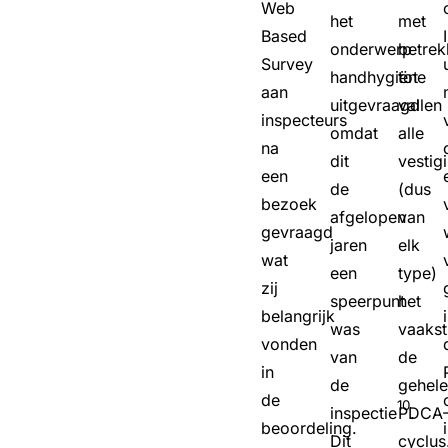
Web
het
met
Based
onderwerp
betrek
Survey
handhygiëne
tot
aan
uitgevraagd
vallen
inspecteurs
omdat
alle
na
dit
vestig
een
de
(dus
bezoek
afgelopen
van
gevraagd
jaren
elk
wat
een
type)
zij
speerpunt
het
belangrijk
was
vaakst
vonden
van
de
in
de
gehel
de
10
inspectie
PDCA
.
beoordeling.
Dit
cyclus