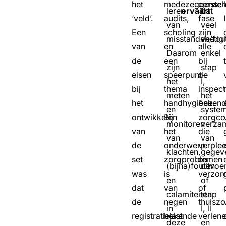
het
medezeggensch
eerste
leren
ervaart
dat
‘veld’.
audits,
fase
van
veel
Een
scholing
zijn
misstanden/fou
vestig
van
en
alle
Daarom
enkel
de
een
bij
zijn
stap
eisen
speerpunt-
de
het
I,
bij
thema
inspect
meten
het
het
handhygiëne.
beken
en
system
ontwikkelen
Bij
zorgco
monitoren
verza
van
het
die
van
van
de
onderwerp
verple
klachten,
gegev
set
zorgproblemen
en
(bijna)fouten
uitvoe
was
is
verzor
en
of
dat
van
of
calamiteiten
stap
de
negen
thuiszo
in
I, II
registratielast
bekende
verlen
deze
en