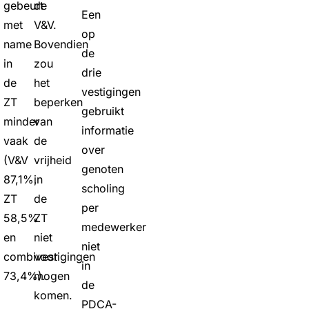
gebeurt
de
Een
met
V&V.
op
name
Bovendien
de
in
zou
drie
de
het
vestigingen
ZT
beperken
gebruikt
minder
van
informatie
vaak
de
over
(V&V
vrijheid
genoten
87,1%,
in
scholing
ZT
de
per
58,5%
ZT
medewerker
en
niet
niet
combivestigingen
voor
in
73,4%).
mogen
de
komen.
PDCA-