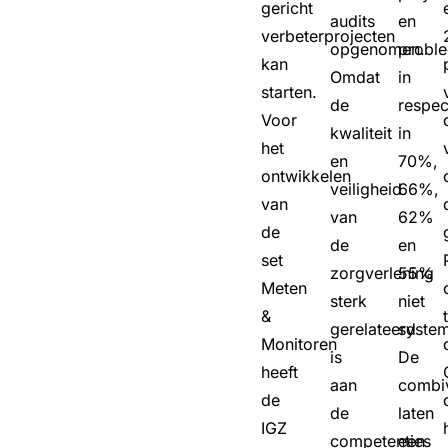
gericht
audits
en
verbeterprojecten
opgenomen.
probl
kan
Omdat
in
starten.
de
respec
Voor
kwaliteit
in
het
en
70%,
ontwikkelen
veiligheid
66%,
van
van
62%
de
de
en
set
zorgverlening
55%
Meten
sterk
niet
&
gerelateerd
system
Monitoren
is
De
heeft
aan
combi
de
de
laten
IGZ
competenties
een