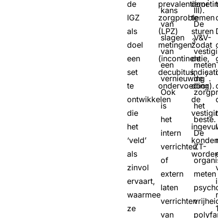
de
prevalentiemeti
door
kans
III).
IGZ
zorgproblemen
te
van
De
als
(LPZ)
sturen
slagen
V&V-
3
doel
metingen
zodat
van
vestig
een
(incontinentie,
de
een
meten
set
decubitus,
indicat
7
vernieuwing
de
.
te
ondervoeding).
door
Ook
zorgp
ontwikkelen
de
is
het
die
vestigi
het
beste.
het
ingevu
intern
De
‘veld’
konde
verrichten
ZT-
als
worden
of
organi
zinvol
extern
meten
ervaart,
laten
psych
waarmee
verrichten
vrijhe
ze
van
polyfa