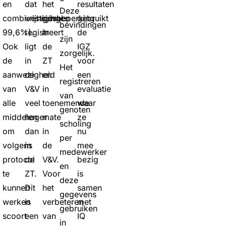
en
dat
het
resultaten
Deze
combivestigingen
vrijheidsbeperking
geval
gebruikt
bevindingen
99,6%).
registreert
in
de
zijn
Ook
ligt
de
IGZ
zorgelijk.
de
in
ZT
voor
Het
aanwezigheid
de
en
een
registreren
van
V&V
in
evaluatie
van
alle
veel
toenemende
waar
genoten
middelen
hoger
mate
ze
scholing
om
dan
in
nu
per
volgens
in
de
mee
medewerker
protocol
de
V&V.
bezig
en
te
ZT.
Voor
is
deze
kunnen
Dit
het
samen
gegevens
werken
is
verbeteren
met
gebruiken
scoort
een
van
IQ
in