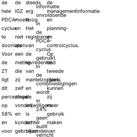
de
de
steeds
de
informatie
hele
IGZ
erg
managementinformatie
onvoldoende
PDCA-
moest
hoog.
en
in
cyclus
en
Het
planning-
de
te
niet
registreren
en
PDCA-
doorlopen.
als
van
controlcyclus.
cyclus
Voor
een
de
Op
gebruikt.
de
meting
tevredenheid
de
In
ZT
die
van
tweede
de
ligt
zij
mantelzorgers
plaats
combivestigingen
dit
zelf
en
kunnen
wordt
percentage
zinvol
de
zij
in
op
vonden
vrijwilligers
meer
24%
58%
en
is
gebruik
geen
en
konden
echter
maken
audit
voor
gebruiken
bijzonder
van
verricht