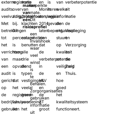
externe
registratie
vorm
en
is
van
verbeterpotentie
maken
beperkte
audits
over
van
Monitoren
in
welke
zit
van
mate.
veelvuldig.
zorgproblemen
(bijna)fouten,
verslagjaar
veel
informatie
in
een
Dit
Met
bij.
klachten
2014
gevallen
de
de
risicoprofiel
is
betrekking
Dit
en
laten
beperkt.
organisatie
Verpleging
een
tot
percentage
calamiteiten
zien
stuurt
en
invalshoek
het
is
benutten
dat
op
Verzorging
waar
verrichten
hoog
alle
de
kwaliteit
en
veel
van
maar
drie
verbeterpotentie
en
de
winst
een
opvallend
de
in
veiligheid
Zorg
is
audit
is
typen
de
en
Thuis.
te
gericht
dat
vestigingen
V&V
hoe
behalen.
op
het
veelal
en
goed
Zorgorganisaties
de
registreren
goed
de
het
gebruiken
bedrijfshulpverlening
van
voor
ZT
kwaliteitsysteem
informatie
gebruikt
een
het
groot
functioneert.
uit