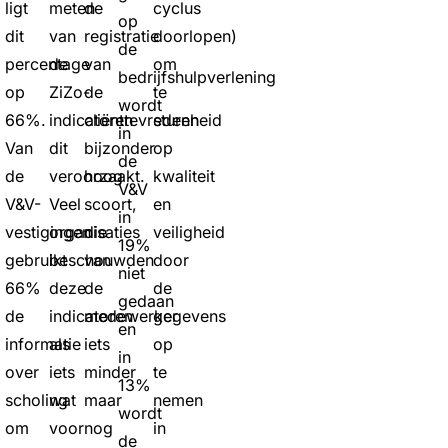
ligt
meten
de
cyclus
op
dit
van
registratie
doorlopen)
de
percentage
de
van
om
bedrijfshulpverlening
op
ZiZo-
de
te
wordt
66%.
indicatoren
cliënttevredenheid
sturen
in
Van
dit
bijzonder
op
de
de
veroorzaakt.
hoog
kwaliteit
V&V
V&V-
Veel
scoort,
en
in
vestigingen
organisaties
die
veiligheid
19%
gebruikt
beschouwden
van
door
niet
66%
deze
de
de
gedaan
de
indicatoren
medewerker
gegevens
en
informatie
als
iets
op
in
over
iets
minder
te
13%
scholing
wat
maar
nemen
wordt
om
voor
nog
in
de