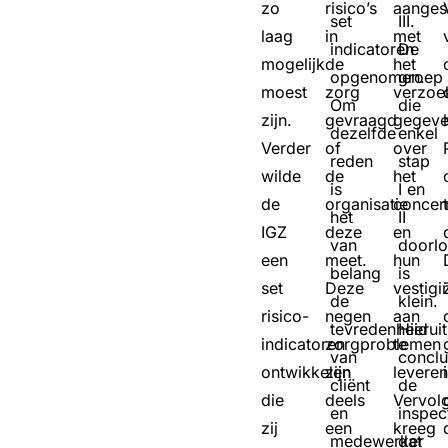
zo
risico’s
aanges
set
III.
laag
in
met
indicatoren
De
mogelijk
de
het
opgenomen.
groep
moest
zorg
verzoe
Om
die
zijn.
gevraagd
gegev
dezelfde
enkel
Verder
of
over
reden
stap
wilde
de
het
is
I en
de
organisatie
concer
het
II
IGZ
deze
en
van
doorl
een
meet.
hun
belang
is
set
Deze
vestig
de
klein.
risico-
negen
aan
tevredenheid
Hieruit
indicatoren
zorgproblemen
te
van
conclu
ontwikkelen
zijn
leveren
cliënt
de
die
deels
Vervol
en
inspec
zij
een
kreeg
medewerker
dat