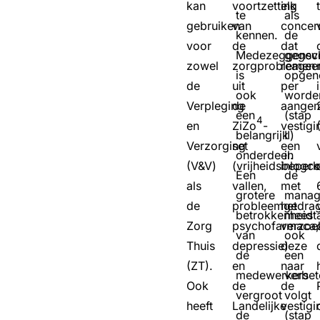
kan
voortzetting
elk
te
als
gebruiken
van
concer
kennen.
de
voor
de
dat
Medezeggensc
gegev
zowel
zorgproblemen
reagee
is
opge
de
uit
per
ook
worde
Verpleging
de
aange
een
(stap
4
en
ZiZo
-
vestigi
belangrijk
II)
Verzorging
set
een
onderdeel.
in
(V&V)
(vrijheidsbeperk
inlogc
Een
de
als
vallen,
met
grotere
manag
de
probleemgedrag
het
betrokkenheid
meest
Zorg
psychofarmaca,
verzoe
van
ook
Thuis
depressie)
deze
de
een
(ZT).
en
naar
medewerkers
verbet
Ook
de
de
vergroot
volgt
heeft
Landelijke
vestigi
de
(stap