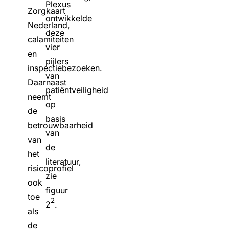
Plexus
Zorgkaart
ontwikkelde
Nederland,
deze
calamiteiten
vier
en
pijlers
inspectiebezoeken.
van
Daarnaast
patiëntveiligheid
neemt
op
de
basis
betrouwbaarheid
van
van
de
het
literatuur,
risicoprofiel
zie
ook
figuur
toe
2
2
.
als
de