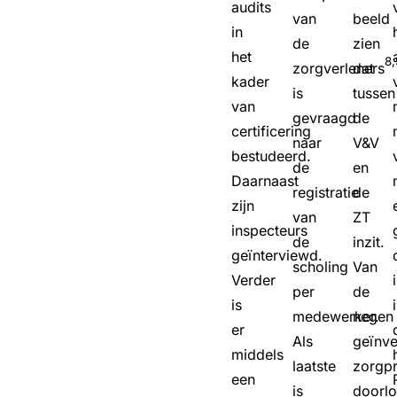
audits
van
beeld
in
de
zien
het
8,
zorgverleners
dat
kader
is
tussen
van
gevraagd
de
certificering
naar
V&V
bestudeerd.
de
en
Daarnaast
registratie
de
zijn
van
ZT
inspecteurs
de
inzit.
geïnterviewd.
scholing
Van
Verder
per
de
is
medewerker.
negen
er
Als
geïnve
middels
laatste
zorgp
een
is
doorl