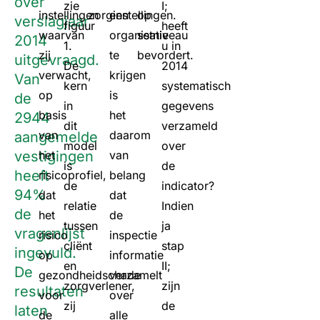
over
zie
I;
instellingen
zorginstellingen.
een
op
verslagjaar
figuur
heeft
waarvan
organisatie
setniveau
2014
1.
u in
zij
te
bevordert.
uitgevraagd.
De
2014
verwacht,
krijgen
Van
kern
systematisch
op
is
de
in
gegevens
basis
het
2944
dit
verzameld
van
daarom
aangemelde
model
over
vestigingen
het
van
is
de
heeft
risicoprofiel,
belang
de
indicator?
94%
dat
dat
relatie
Indien
de
het
de
tussen
ja
vragenlijst
risico
inspectie
cliënt
stap
ingevuld.
op
informatie
en
II;
De
gezondheidschade
verzamelt
zorgverlener,
zijn
resultaten
voor
over
zij
de
laten
de
alle