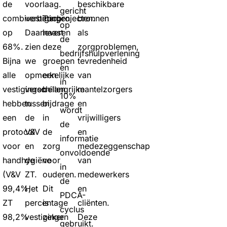
de
voor
laag.
beschikbare
gericht
combivestigingen
verbeterprojecten.
Toch
bronnen
op
op
Daarnaast
leveren
als
de
68%.
zien
deze
zorgproblemen,
bedrijfshulpverlening
Bijna
we
groepen
tevredenheid
en
alle
opmerkelijke
een
van
in
vestigingen
verschillen
belangrijke
mantelzorgers
10%
hebben
tussen
bijdrage
en
wordt
een
de
in
vrijwilligers
de
protocol
V&V
de
en
informatie
voor
en
zorg
medezeggenschap
onvoldoende
handhygiëne
de
voor
van
in
(V&V
ZT.
ouderen.
medewerkers
de
99,4%,
Het
Dit
en
PDCA-
ZT
percentage
is
cliënten.
cyclus
98,2%
vestigingen
zeker
Deze
gebruikt.