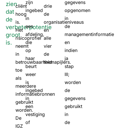
zijn
gegevens
zien
cliënt
drie
ingebed
opgenomen
dat
hoog
de
in
in
de
is.
organisatieniveaus
een
de
verbeterpotentie
Het
en
groot
afdeling,
managementinformatie
risicoprofiel
alle
is.
die
en
neemt
vier
op
indien
in
de
haar
ja
betrouwbaarheid
themapijlers.
beurt
stap
toe
weer
III;
als
is
worden
meerdere
ingebed
de
informatiebronnen
in
gegevens
gebruikt
een
gebruikt
worden.
vestiging
in
De
of
de
IGZ