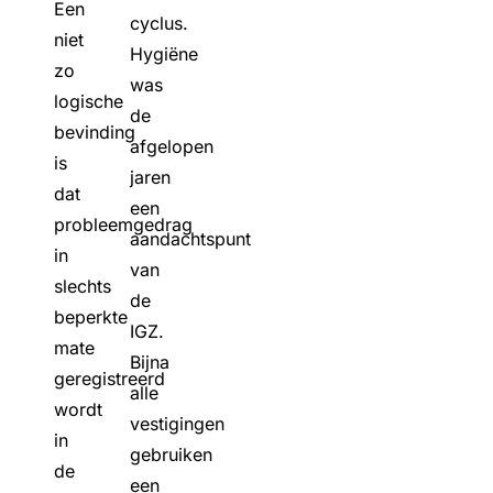
Een
cyclus.
niet
Hygiëne
zo
was
logische
de
bevinding
afgelopen
is
jaren
dat
een
probleemgedrag
aandachtspunt
in
van
slechts
de
beperkte
IGZ.
mate
Bijna
geregistreerd
alle
wordt
vestigingen
in
gebruiken
de
een