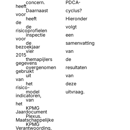
concern.
PDCA-
heeft
Daarnaast
cyclus?
voor
heeft
Hieronder
de
de
volgt
risicoprofielen
inspectie
een
voor
de
samenvatting
bezoekjaar
vier
van
2015
themapijlers
de
gegevens
overgenomen
resultaten
gebruikt
uit
van
van
het
deze
risico-
model
uitvraag.
indicatoren,
van
het
KPMG
Jaardocument
Plexus.
Maatschappelijke
KPMG
Verantwoording,