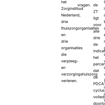
het
vragen.
de
Zorginstituut
ZT
Nederland,
ligt
drie
voor
thuiszorgorganisaties
alle
en
drie
drie
de
organisaties
indica
die
het
verpleeg-
perce
en
dat
verzorgingshuiszorg
de
verlenen.
PDCA
cyclus
volled
doorl