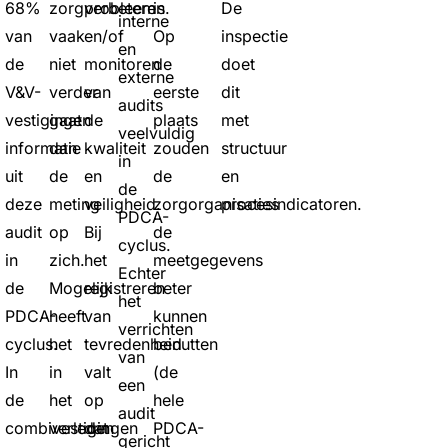
68%
zorgprobleem
verbeteren
is.
De
interne
van
vaak
en/of
Op
inspectie
en
de
niet
monitoren
de
doet
externe
V&V-
verder
van
eerste
dit
audits
vestigingen
gaat
de
plaats
met
veelvuldig
informatie
dan
kwaliteit
zouden
structuur
in
uit
de
en
de
en
de
deze
meting
veiligheid.
zorgorganisaties
procesindicatoren.
PDCA-
audit
op
Bij
de
cyclus.
in
zich.
het
meetgegevens
Echter
de
Mogelijk
registreren
beter
het
PDCA-
heeft
van
kunnen
verrichten
cyclus.
het
tevredenheid
benutten
van
In
in
valt
(de
een
de
het
op
hele
audit
combivestigingen
verleden
dat
PDCA-
gericht