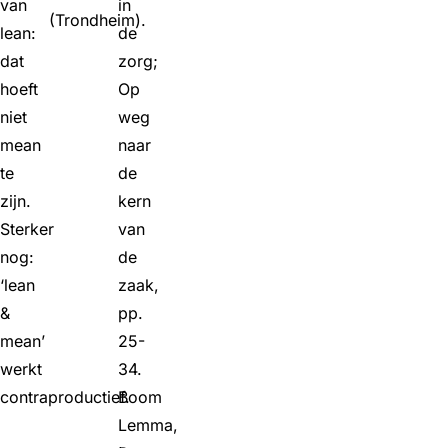
van
in
(Trondheim).
lean:
de
dat
zorg;
hoeft
Op
niet
weg
mean
naar
te
de
zijn.
kern
Sterker
van
nog:
de
‘lean
zaak,
&
pp.
mean’
25-
werkt
34.
contraproductief.
Boom
Lemma,