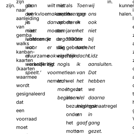
zijn
in.
zijn.
gaan
de
wilt
met
niet
als
Toen
wij
kunne
naar
dat
werkvloer
maken,
continu
overbrengen
in
zag
ons
halen.
aanleiding
je
is
dan
verbeteren
op
de
ik
ook
van
moet
niet
moet
aan
een
jaren
het
niet
gemba
luisteren
voldoende
je
de
organisatie
1990
en
bij
walks
wat
voor
er
slag
die
gebeurde.
toen
het
kanban-
er
duurzame
ook
waren:
eigenlijk
Toen
dacht
Lidz
kaarten
werkelijk
verandering:
tijd
nog
is
ik
aansluiten.
(kaarten
speelt.’
voor
met
lean
van
Dat
waarmee
nemen.’
lean
wel
het
hebben
wordt
moet
ingezet
is
we
gesignaleerd
beginnen.’
als
wel
daarna
dat
bezuinigingsmaatregel
mooi
ook
een
onder
en
in
voorraad
het
gaaf
gang
moet
motto
om
gezet.