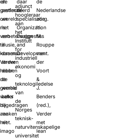
en
de
daar
de
adjunct
gestimuleerd
perfecte
de
Nederlandse
hoogleraar
om
wereld
specialisatie
zorg.
aan
met
is
Organization
In:
het
verbetersuggesties
een
Design
M.
Institutt
te
illusie,
and
Rouppe
for
komen.
daarnaar
Development.
van
industriell
Verder
streven
der
økonomi
hebben
door
Voort
og
de
de
&
teknologiledelse
gemba
wereld
J.
van
walks
beter
Benders
de
bijgedragen
te
(red.),
Norges
aan
maken
Verder
teknisk-
het
niet.
met
naturvitenskapelige
imago
lean
universitet