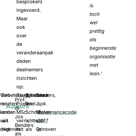
besproken)
is
ingevoerd.
toch
Maar
wel
ook
prettig
over
als
de
beginnende
veranderaanpak
organisatie
deden
met
deelnemers
lean.’
inzichten
op:
Verbetersuggesties
Een
Sjors
Dr.
Literatuur
Benders,
Lees
Prof.
moeten
en
Poelen
Roel
J.,
ook
Auteurs
dr.
komen
ander
MSc
Schouteten
M.
Governancecode
Jos
van
wil
verrichtte
is
van
2017
Benders
degenen
niet
het
als
Grinsven
in
als