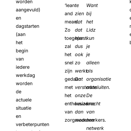
worden
‘lean
te
Want
aangevuld)
and
zien
bij
en
mean’.
dat
het
dagstarten
Zo
dat
Lidz
(aan
toegepast
hier
kun
het
zal
dus
je
begin
het
ook
je
van
snel
zo
alleen
iedere
zijn
werkt.
als
werkdag
gedaan
Dat
organisatie
worden
met
versterkte
aansluiten.
de
het
onze
De
actuele
enthousiasme
keuze
kracht
situatie
van
dan
van
en
zorgmedewerkers.
weer.’
een
verbeterpunten
netwerk