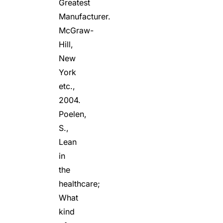
Greatest
Manufacturer.
McGraw-
Hill,
New
York
etc.,
2004.
Poelen,
S.,
Lean
in
the
healthcare;
What
kind