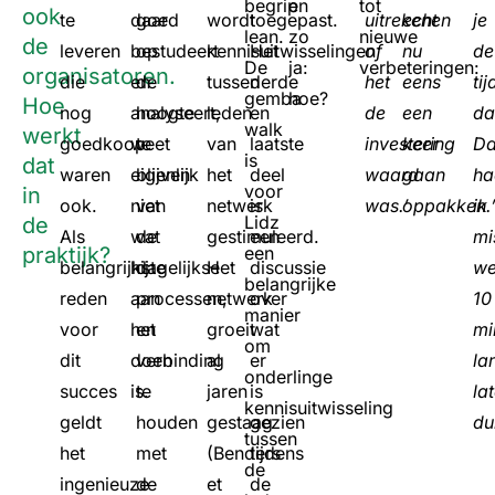
begrip
en
tot
ook
te
daar
goed
wordt
toegepast.
uitrekenen
echt
je
lean.
zo
nieuwe
de
leveren
bestudeert
op
kennisuitwisselingen
Het
of
nu
de
De
ja:
verbeteringen:
organisatoren.
die
en
de
tussen
derde
het
eens
tij
gemba
hoe?
Hoe
nog
analyseert,
hoogte
leden
en
de
een
da
walk
werkt
goedkoop
weet
te
van
laatste
investering
keer
Da
is
dat
waren
eigenlijk
blijven
het
deel
waard
gaan
ha
voor
in
ook.
niet
van
netwerk
is
was.’
oppakken.
ik
Lidz
de
Als
wat
de
gestimuleerd.
een
mi
praktijk?
een
belangrijkste
hij
dagelijkse
Het
discussie
we
belangrijke
reden
aan
processen,
netwerk
over
10
manier
voor
het
en
groeit
wat
mi
om
dit
doen
verbinding
al
er
la
onderlinge
succes
is.
te
jaren
is
la
kennisuitwisseling
geldt
houden
gestaag
gezien
du
tussen
het
met
(Benders
tijdens
de
ingenieuze
de
et
de