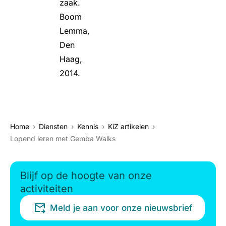
zaak.
Boom
Lemma,
Den
Haag,
2014.
Home
Diensten
Kennis
KiZ artikelen
Lopend leren met Gemba Walks
Blijf op de hoogte van onze
activiteiten
Meld je aan voor onze nieuwsbrief