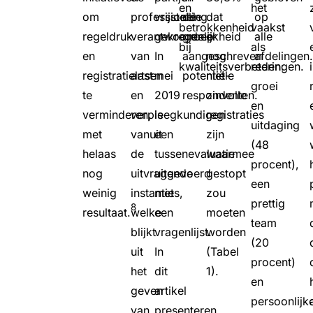
en
het
om
professionele
vrijstelling
de
dat
op
betrokkenheid
vaakst
regeldruk
verantwoordelijkheid
gekregen.
groep
er
alle
bij
als
en
van
In
aangeschreven
nog
afdelingen
kwaliteitsverbeteringen.
reden:
registratielast
artsen
mei
potentiële
niet-
groei
te
en
2019
respondenten.
zinvolle
en
verminderen,
verpleegkundigen
is
registraties
uitdaging
met
vanuit
een
zijn
(48
helaas
de
tussenevaluatie
waarmee
procent),
nog
uitvragende
uitgevoerd
gestopt
een
weinig
instanties,
met
zou
prettig
8
resultaat.
welke
een
moeten
team
blijkt
vragenlijst.
worden
(20
uit
In
(Tabel
procent)
het
dit
1).
en
geven
artikel
persoonlijk
van
presenteren