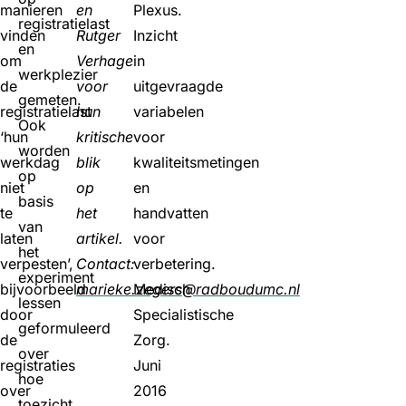
manieren
en
Plexus.
registratielast
vinden
Rutger
Inzicht
en
om
Verhage
in
werkplezier
de
voor
uitgevraagde
gemeten.
registratielast
hun
variabelen
Ook
‘hun
kritische
voor
worden
werkdag
blik
kwaliteitsmetingen
op
niet
op
en
basis
te
het
handvatten
van
laten
artikel.
voor
het
verpesten’,
Contact:
verbetering.
experiment
bijvoorbeeld
marieke.zegers@radboudumc.nl
Medisch
lessen
door
Specialistische
geformuleerd
de
Zorg.
over
registraties
Juni
hoe
over
2016
toezicht