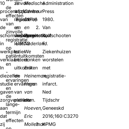
10
zinvolle
is
Medische
Administration
de
procent
wijze
stafadviseur
Centra
Press
effecten
van
registreren
Beleid
(NFU)
1980.
van
de
en
en
en
Van
zinvolle
schommelingen
verbeteren
Implementatie,
Zorginstituut
Kolfschooten
registratie
in
leidt
UMCG
Nederland.
F.
op
werkplezier
tot
We
Ziekenhuizen
patiëntuitkomsten
verklaart.
betere
danken
worstelen
en
In
uitkomsten
Erik
met
-
diezelfde
en
Heineman,
registratie-
ervaringen
studie
ervaringen
Hans
infarct.
en
gaven
van
van
Ned
de
zorgverleners
patiënten.
der
Tijdschr
lange-
aan
Hoeven,
Geneeskd
termijn
dat
Eric
2016;160:C3270
effecten
zij
Molleman
KPMG
op