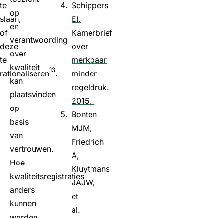
te
Schippers
op
slaan,
EI.
en
of
Kamerbrief
verantwoording
deze
over
over
te
merkbaar
kwaliteit
13
rationaliseren
.
minder
kan
regeldruk.
plaatsvinden
2015.
op
Bonten
basis
MJM,
van
Friedrich
vertrouwen.
A,
Hoe
Kluytmans
kwaliteitsregistraties
JAJW,
anders
et
kunnen
al.
worden