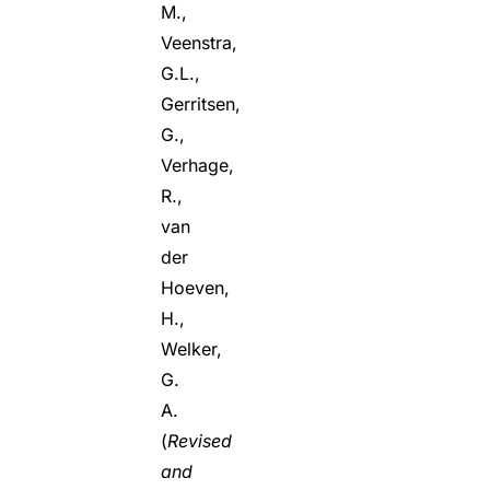
M.,
Veenstra,
G.L.,
Gerritsen,
G.,
Verhage,
R.,
van
der
Hoeven,
H.,
Welker,
G.
A.
(
Revised
and