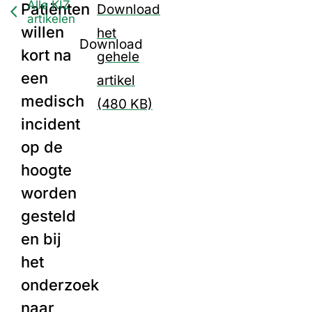
Alle KIZ
Patiënten
Download
artikelen
willen
het
Download
kort na
gehele
een
artikel
medisch
(480 KB)
incident
op de
hoogte
worden
gesteld
en bij
het
onderzoek
naar