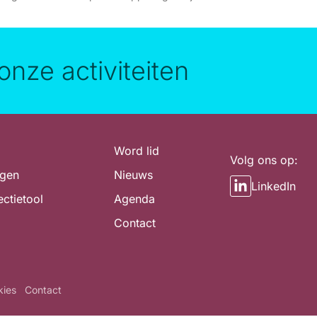
onze activiteiten
Word lid
Volg ons op:
ngen
Nieuws
LinkedIn
ectietool
Agenda
Contact
kies
Contact