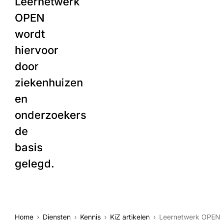
Leernetwerk
OPEN
wordt
hiervoor
door
ziekenhuizen
en
onderzoekers
de
basis
gelegd.
Home
Diensten
Kennis
KiZ artikelen
Leernetwerk OPEN l