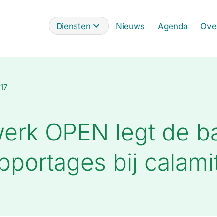
Diensten
Nieuws
Agenda
Ove
017
erk OPEN legt de ba
pportages bij calami