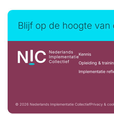
Blijf op de hoogte van 
Kennis
Opleiding & traini
Implementatie refl
© 2026 Nederlands Implementatie Collectief
Privacy & coo