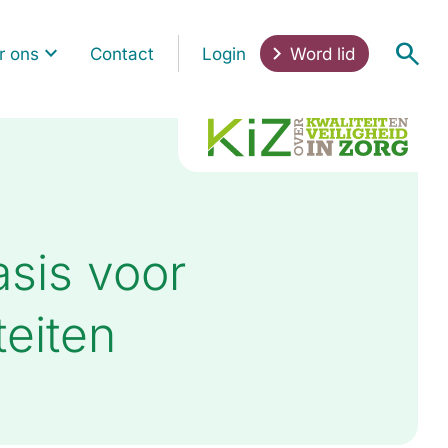
r ons
Contact
Login
Word lid
sis voor
teiten