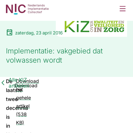
zaterdag, 23 april 2016
Implementatie: vakgebied dat
volwassen wordt
Alle KIZ
Download
De
Download
artikelen
het
laatste
gehele
twee
artikel
decennia
(538
is
KB)
in