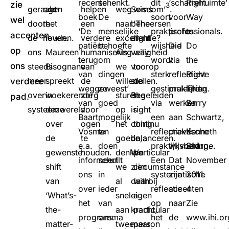
recente
schenkt.
dit
‘scharrelruimte’
Right
zie
3
geraakt
ogen
van
helpen
weg
Soms
wisdom’
.
boek
De
soort
voor
Way
wel
door
te
het
een
naar
beheersen
‘The
‘De
menselijke
praktische
professionals.
to
accenten
de
houden.
leven.
verdere
excellentie?
en
right
patiënt
behoefte
wijsheid
Die
Do
op
ons
Maureen
humanisering
Als
veiligheid
way
terug
om
wordt
via
the
ons
steeds
Bisognano
van
we
voorop
to
van
dingen
sterk
reflectieve
Right
meer
spreekt
de
willen
stellen.
do
verdere
weggeweest’
zo
gestimuleerd
praktijken
Thing.
overwoekerende
in
zorg
sturen
Begeleiden
the
pad.
van
goed
via
werken
Barry
systeemwereld.
deze
voor
op
is
right
Baart,
mogelijk
een
aan
Schwartz,
over
ogen
het
continu
thing
Vosman
te
reflectieve
praktische
Kenneth
de
te
goede,
balanceren.
in a
e.a.
doen
praktijkvoering.
wijsheid.
Sharpe.
gewenste
houden.
denken
We
particular
informeert
schuilt
Een
Dat
November
shift
we
zien
circumstance
ons
in
systematische
zijn
2011.
van
al
daarbij
with
over
ieder
reflectie
accenten
4
‘What’s-
snel
eigen
a
het
van
op
naar
Zie
the-
aan
kracht,
particular
programma
ons.
het
de
www.ihi.or
matter-
twee
maar
person