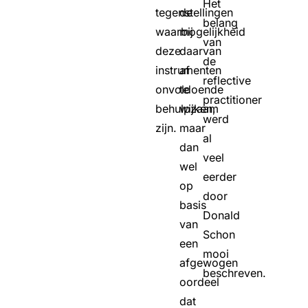
Het
tegenstellingen
de
belang
waarbij
mogelijkheid
van
deze
daarvan
de
instrumenten
af
reflective
onvoldoende
te
practitioner
behulpzaam
wijken,
werd
zijn.
maar
al
dan
veel
wel
eerder
op
door
basis
Donald
van
Schon
een
mooi
afgewogen
beschreven.
oordeel
dat