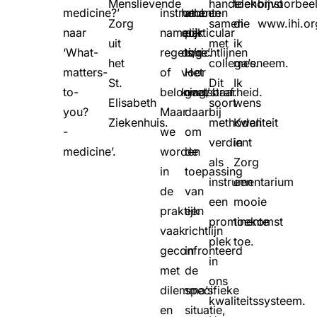
Menslievende
handelen
toekomst
bijvoorbee
medicine?’
instrumenten
hebben
at a
Zorg
samen
die
www.ihi.or
naar
namelijk
ook
particular
uit
met
ik
‘What-
regels/richtlijnen
oog
time’.
het
collega’s.
meeneem.
matters-
of
voor
Het
St.
Dit
Ik
to-
beloning/straf.
kwetsbaarheid.
gaat
Elisabeth
soort
wens
you?
Maar
daarbij
Ziekenhuis.
methoden
Kwaliteit
-
we
om
verdient
in
medicine’.
worden
de
als
Zorg
in
toepassing
instrumentarium
een
de
van
een
mooie
praktijk
een
prominente
toekomst
vaak
richtlijn
plek
toe.
geconfronteerd
in
in
met
de
ons
dilemma’s
specifieke
kwaliteitssysteem.
en
situatie,