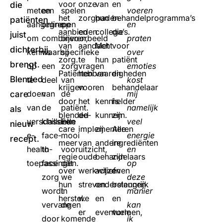
voor
onze
van
en
die
meteen
en
spelen
voeren
het
zorgpaden
hun
behandelprogramma’s
patiënten
aangegrepen
online
op
en
aanbieden
en
collega’s.
die
juist
om
combineren,
bijvoorbeeld
praten
van
aandacht
Met
voor
dichterbij
kennis
waarbij
specifieke
over
zorg.
te
hun
patiënt
brengt.
op
een
zorgvragen
emoties
Patiënten
hebben
vaardigheden
en
Blended
te
deel
van
kost
krijgen
voor
en
behandelaar
doen
van
de
mij
care
door
het
kennis
helder
van
de
patiënt.
namelijk
als
blended
de-
kunnen
zijn.
verschillende
klassieke
Een
veel
nieuw
care
implementeren
zij
Alle
e-
face-
mooi
energie
recept.
meer
van
andere
ingrediënten
health
to-
vooruitzicht,
en
regie
oude
behandelaars
zijn
toepassingen.
face
dat
op
over
werkwijzen
actief
even
zorg
we
deze
hun
streven
ondersteunen
belangrijk
wordt
in
manier
herstel.
we
en
en
vervangen
de
kan
er
eventuele
vormen,
door
komende
ik