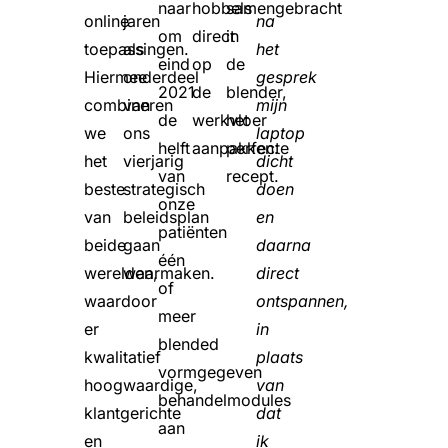
naar
hobbels
samengebracht
online
jaren
na
om
direct
in
toepassingen.
als
het
eind
op
de
Hiermee
onderdeel
gesprek
2021
de
blender,
combineren
van
mijn
de
werkvloer
het
we
ons
laptop
helft
aanpakken.
perfecte
het
vierjarig
dicht
van
recept.
beste
strategisch
doen
onze
van
beleidsplan
en
patiënten
beide
gaan
daarna
één
werelden,
waarmaken.
direct
of
waardoor
ontspannen,
meer
er
in
blended
kwalitatief
plaats
vormgegeven
hoogwaardige,
van
behandelmodules
klantgerichte
dat
aan
en
ik