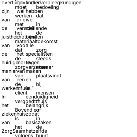
overtuigd
bovendien
kinderverpleegkundigen
moet
bedoeling
zijn
wel
hebben
werken
dat
van
drie
we
met
in
de
verschillende
met
het
de
juistheid
protocollen
bijna
materiaal
toekomst
van
voor
alle
dat
zorg
de
het
specialisten
de
steeds
huidige
inbrengen
te
zorgverzekeraar
meer
manier
van
maken
van
plaatsvindt
van
een
en
de
bij
werken.
infuus.”
is
cliënt
mensen
In
éénduidigheid
vergoedt.”
thuis
het
belangrijk
Bovendien
of
ziekenhuis
zodat
is
in
van
basiszaken
het
de
ZorgSaam
hetzelfde
volgens
buurt