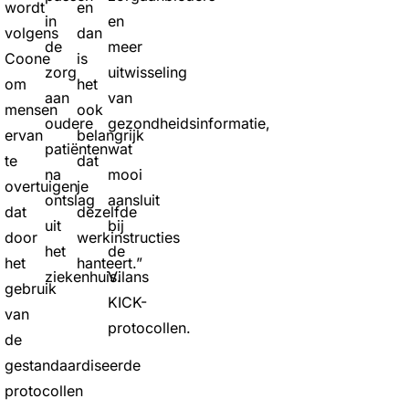
wordt
en
in
en
volgens
dan
de
meer
Coone
is
zorg
uitwisseling
om
het
aan
van
mensen
ook
oudere
gezondheidsinformatie,
ervan
belangrijk
patiënten
wat
te
dat
na
mooi
overtuigen
je
ontslag
aansluit
dat
dezelfde
uit
bij
door
werkinstructies
het
de
het
hanteert.”
ziekenhuis.
Vilans
gebruik
KICK-
van
protocollen.
de
gestandaardiseerde
protocollen