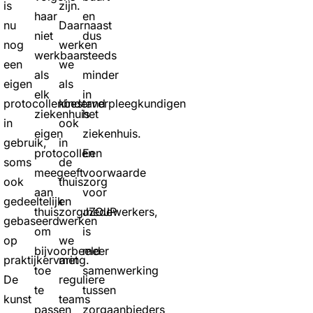
is
zijn.
haar
en
nu
Daarnaast
niet
dus
nog
werken
werkbaar
steeds
een
we
als
minder
eigen
als
elk
in
protocollenbestand
kinderverpleegkundigen
ziekenhuis
het
in
ook
eigen
ziekenhuis.
gebruik,
in
protocollen
Een
soms
de
meegeeft
voorwaarde
ook
thuiszorg
aan
voor
gedeeltelijk
en
thuiszorgmedewerkers,
JZOJP
gebaseerd
werken
om
is
op
we
bijvoorbeeld
meer
praktijkervaring.
met
toe
samenwerking
De
reguliere
te
tussen
kunst
teams
passen
zorgaanbieders