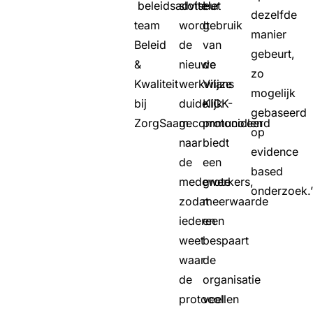
beleidsadviseur
slotte
Het
dezelfde
team
wordt
gebruik
manier
Beleid
de
van
gebeurt,
&
nieuwe
de
zo
Kwaliteit
werkwijze
Vilans
mogelijk
bij
duidelijk
KICK-
gebaseerd
ZorgSaam.
gecommuniceerd
protocollen
op
naar
biedt
evidence
de
een
based
medewerkers,
grote
onderzoek.
zodat
meerwaarde
iedereen
en
weet
bespaart
waar
de
de
organisatie
protocollen
veel