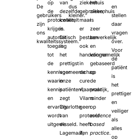
op
van
ziekenhuis
het
De
dus
en
de
dezelfde
gebruiken,
ziekenhuis
gebruikers
kleiner.”
stellen
protocollen,
kwaliteit
maar
is
zijn
daar
krijgen
is.
er
zeer
ons
vragen
automatisch
Dit
bestaan
bewerkelijk
kwaliteitssysteem.”
over.
toegang
is
ook
en
Voor
tot
het
handelingen
voornamelijk
de
de
prettigst
in
gebaseerd
patiënt
kennisgemeenschap
voor
de
op
is
waarin
onze
cure
de
het
kennis
patiënten”,
waarvoor
praktijk,
prettiger
en
zegt
Vilans
minder
en
ervaring
Charlotte
geen
op
veiliger
wordt
van
protocol
evidence
als
uitgewisseld.
de
heeft.
based
alles
Lagemaat,
Ten
practice
.
op