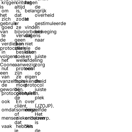
krijgen
ontslagen
het
is
altijd
de
om
is,
belangrijk
het
dat
overheid
zich
zodat
te
gebruik
er
gestimuleerde
goed
ze
vinden
van
bijvoorbeeld
beweging
te
vervolgens
dat
de
geen
naar
verdiepen
kan
niet
protocollen
steriele
de
in
beslissen
elke
volgens
doeken
juiste
het
welk
afdeling
Coone
aanwezig
zorg
nut
protocol
een
een
zijn
op
van
ze
eigen
vanzelfsprekendheid
thuis
de
de
moet
protocol
geworden.
bij
juiste
protocollen,
gebruiken.
heeft
de
plek
ook
En
over
cliënt,
(JZOJP).
omdat
sommige
eenzelfde
of
Het
mensen
ziekenhuizen
onderwerp.
dat
is
vaak
hebben
“Als
je
de