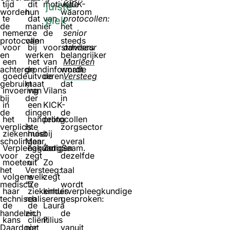
tijd
dit
motivatie
KICK-
juiste
worden
hun
waarom
te
dat
van
protocollen:
plek
de
manier
het
nemen
ze
de
senior
protocollen
van
steeds
voor
bij
voorstanders
adviseur
en
werken
belangrijker
een
het
van
Marleen
achtergrondinformatie
de
wordt
goede
uitvoeren
de
Versteeg
gebruikt
maat
dat
invoering
van
Vilans
bij
der
in
in
een
KICK-
de
dingen
de
het
handeling
protocollen
verplichte
is.
zorgsector
ziekenhuis.
moet
bij
scholingen
Maar,
overal
Verpleegkundigen
nagaan
ZorgSaam.
voor
zegt
dezelfde
moeten
uit
Zo
het
Versteeg:
taal
volgens
welk
zegt
medisch
“Ze
wordt
haar
ziekenhuis
kinderverpleegkundige
technisch
realiseren
gesproken:
de
de
Laura
handelen.
zich
de
kans
cliënt
Filius
Daardoor
niet
vanuit