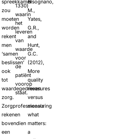
spreekkamer
Bisognano,
1330)
zou
M.,
waarin
moeten
Yates,
het
worden
G.R.,
leveren
rekent
and
van
men
Hunt,
waarde
‘samen
G.C.
voor
beslissen’
(2012),
de
ook
More
patiënt
tot
quality
voorop
waardegedreven
measures
staat.
zorg.
versus
Zorgprofessionals
measuring
rekenen
what
bovendien
matters:
een
a