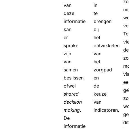
zo
van
in
mo
deze
te
wo
informatie
brengen
ve
kan
bij
Te
er
het
vi
sprake
ontwikkelen
de
zijn
van
zo
van
het
mo
samen
zorgpad
vi
beslissen,
en
ee
ofwel
de
ge
shared
keuze
zo
decision
van
wo
making
.
indicatoren.
ge
De
dit
informatie