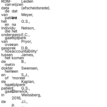
ROM-
Leiden
van
wijzen
data
(afscheidsrede).
de
dat
van
Meyer,
patiënt
we
het
G.S.,
en
na
individu
Nelson,
die
het
onderwerp
E.C.,
gaat
‘tijdperk
van
Pryor,
over
van
gesprek
D.B.,
hoe
accountability’
tussen
James,
het
komen
de
B.,
met
in
dokter
Swensen,
hem
een
en
S.J.,
of
‘moreel
de
Kaplan,
haar
tijdperk’
patiënt
G.S.,
gaat.
(Berwick,
in
Weissberg,
2016,
de
J.I.,
p.