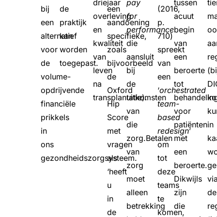
driejaar
pay
tussen
tie
bij
de
een
(2016,
overleving
for
acuut
ma
een
praktijk
aandoening
p.
en
performance
begin
oo
alternatief
kan
specifieke,
710)
kwaliteit
die
van
aa
voor
worden
zoals
spreekt
van
aansluit
een
re
de
toegepast.
bijvoorbeeld
van
leven
bij
beroerte
(b
volume-
de
een
na
de
tot
DI
opdrijvende
Oxford
‘
orchestrated
transplantatie).
uitkomsten
behandeling
ko
financiële
Hip
team-
van
voor
ku
prikkels
Score
based
die
patiënten
in
in
met
redesign
’
zorg.Betalen
met
ka
ons
vragen
om
van
een
wo
gezondheidszorgsysteem.
als
tot
zorg
beroerte.
ge
‘heeft
deze
moet
Dikwijls
vi
u
teams
alleen
zijn
de
in
te
betrekking
die
re
de
komen,