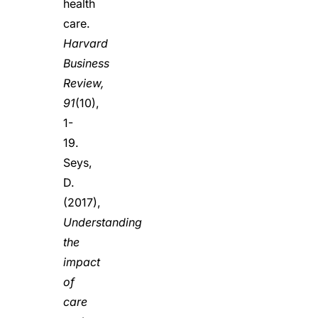
health
care.
Harvard
Business
Review,
91
(10),
1-
19.
Seys,
D.
(2017),
Understanding
the
impact
of
care