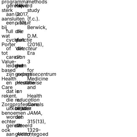
programma
methods
gerelateerd
Kievit
Hij
sterk
study
aan
(2017,
is
aansluiten
(f.c.).
een
p.10)
vanuit
bij
Berwick,
full
die
die
wat
D.M.
cycle
stelt
functie
Porter
(2016),
of
‘dat
directeur
tot
Era
care
dit
van
Value-
3
leidend
geen
het
based
for
zijn
geringe
expertisecentrum
Health
Medicine
en
prestatie
Healthwise
Care
and
dat
is
en
rekent.
Health
die
nu
education
Zorgprofessionals
Care.
uitkomsten
blijkt
leader
benoemen
JAMA
,
worden
dat
in
echter
315(13),
gerelateerd
dit
de
ook
1329-
aan
gedachtegoed
Aletta