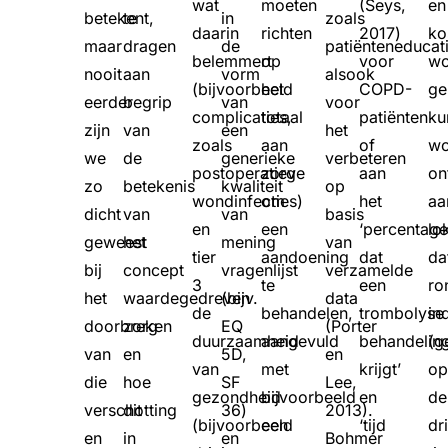
wat
moeten
(Seys,
en
betekent,
te
in
zoals
daarin
richten
2017)
ko
maar
dragen
de
patiënteneducati
belemmert
op
voor
wo
nooit
aan
vorm
alsook
(bijvoorbeeld
het
COPD-
ge
eerder
begrip
van
voor
complicaties,
totaal
patiënten
ku
zijn
van
een
het
zoals
aan
of
wo
we
de
generieke
verbeteren
postoperatieve
zorg
aan
on
zo
betekenis
kwaliteit
op
wondinfecties)
om
het
aa
dicht
van
van
basis
en
een
‘percentag
lo
geweest
het
mening
van
tier
aandoening
dat
da
bij
concept
vragenlijst
verzamelde
3
te
een
ro
het
waardegedreven
(bijv.
data
de
behandelen,
trombolyse
in
doorbreken
zorg
EQ
(Porter
duurzaamheid
aangevuld
behandelin
(g
van
en
5D,
en
van
met
krijgt’
op
die
hoe
SF
Lee,
gezondheid
bijvoorbeeld
en
de
verschotting
dit
36)
2013).
(bijvoorbeeld
een
‘tijd
dr
en
in
en
Bohmer