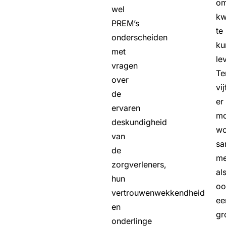
o
wel
kw
PREM
’s
te
onderscheiden
ku
met
le
vragen
Te
over
vi
de
er
ervaren
mo
deskundigheid
wo
van
sa
de
me
zorgverleners,
al
hun
oo
vertrouwenwekkendheid
ee
en
gr
onderlinge