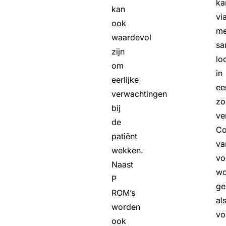
ka
kan
vi
ook
me
waardevol
sa
zijn
lo
om
in
eerlijke
ee
verwachtingen
zo
bij
ve
de
Co
patiënt
va
wekken.
vo
Naast
wo
P
ge
ROM’s
al
worden
vo
ook