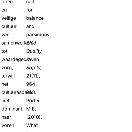
open
call
en
for
veilige
balance
cultuur
and
van
parsimony.
samenwerken
BMJ
tot
Quality
waardegedreven
&
zorg,
Safety,
terwijl
21
(11),
het
964-
cultuuraspect
968.
niet
Porter,
dominant
M.E.
naar
(2010),
voren
What