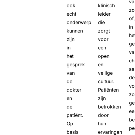
va
ook
klinisch
zo
echt
leider
of,
onderwerp
die
in
kunnen
zorgt
he
zijn
voor
ge
in
een
va
het
open
ch
gesprek
en
aa
van
veilige
de
de
cultuur.
vo
dokter
Patiënten
zo
en
zijn
ge
de
betrokken
ee
patiënt.
door
be
Op
hun
pe
basis
ervaringen