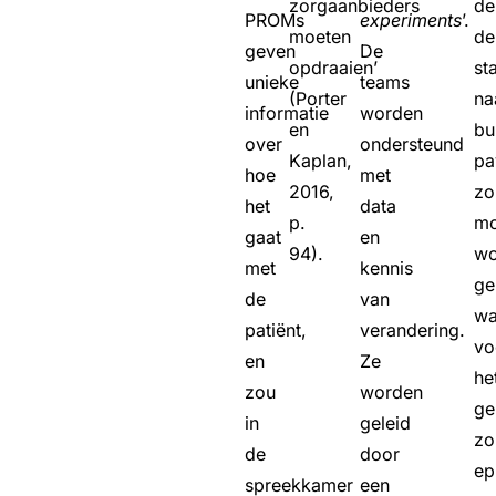
zorgaanbieders
de
PROMs
experiments
’.
moeten
de
geven
De
opdraaien’
st
unieke
teams
(Porter
na
informatie
worden
en
bu
over
ondersteund
Kaplan,
pa
hoe
met
2016,
zo
het
data
p.
mo
gaat
en
94).
wo
met
kennis
ge
de
van
wa
patiënt,
verandering.
vo
en
Ze
he
zou
worden
ge
in
geleid
zo
de
door
ep
spreekkamer
een