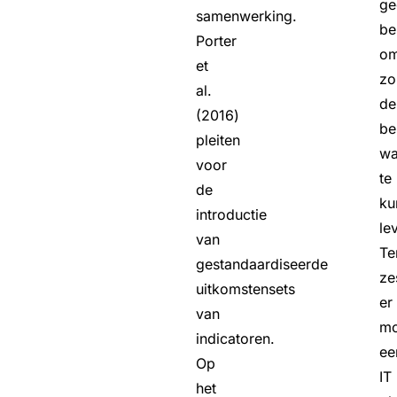
ge
samenwerking.
be
Porter
o
et
zo
al.
de
(2016)
be
pleiten
wa
voor
te
de
ku
introductie
le
van
Te
gestandaardiseerde
ze
uitkomstensets
er
van
mo
indicatoren.
ee
Op
IT
het