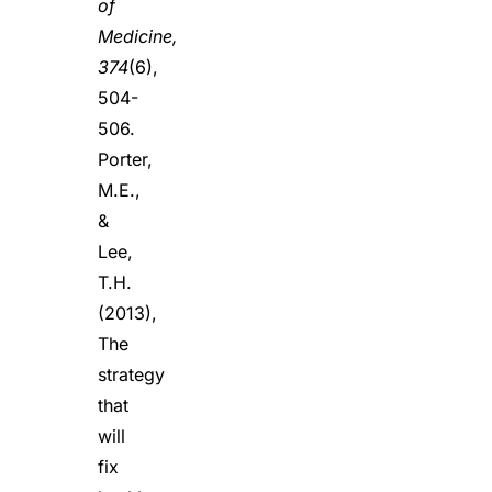
of
Medicine,
374
(6),
504-
506.
Porter,
M.E.,
&
Lee,
T.H.
(2013),
The
strategy
that
will
fix