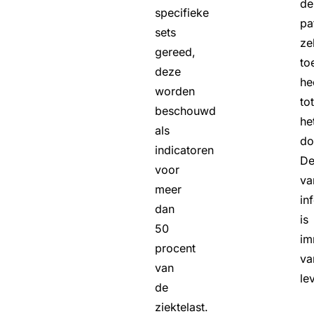
de
specifieke
pa
sets
ze
gereed,
to
deze
he
worden
tot
beschouwd
he
als
do
indicatoren
De
voor
va
meer
in
dan
is
50
im
procent
va
van
le
de
ziektelast.