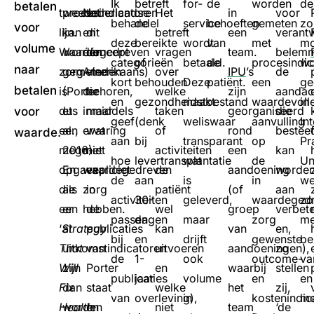
Ik
betreft
for-
de
worden
de
betalen
tweede
procesindicatoren
Nederlandse
tot
Het
in
voor
behandel
de
service
behoeften
gemeten
zo
voor
lijn.
kan
en
dit
betreft
een
verant
deze
bereikte
wordt
van
met
mo
volume
Waardegedreven
worden
één
concept
vragen
team.
belemm
categorieën
of
betaald.
de
procesindic
wo
naar
zorg
gemeten
Amerikaans)
vinden
over
IPU
’s
de
kort
behouden
Deze
patiënt.
een
ge
betalen
is
(Porter
die
behoren,
welke
zijn
aandac
en
gezondheidstoestand
maakt
waardevoll
in
dus
et
inmiddels
maar
taken
georganiseerd
die
voor
geef
(denk
weliswaar
aanvulling
In
een
al.,
ervaring
wat
of
rond
bestee
waarde.
aan
bij
transparant
op
Pr
mega-
2016).
met
niet
activiteiten
een
kan
hoe
levertransplantatie
wat
de
Un
opgave,
En
waardegedreven
expliciet
de
aandoening
worde
de
aan
is
in
w
die
als
zorg
in
patiënt
(of
aan
activiteiten
30-
geleverd,
waardeged
zo
een
er
hebben.
de
wel
groep
verbet
passen
dagen
maar
zorg
me
‘
Strategy
al
publicaties
kan
van
en,
bij
en
drijft
gewenste
be
That
uitkomstindicatoren
van
uitvoeren
aandoeningen),
zo
de
1-
ook
outcome-
va
Will
zijn
Porter
en
waarbij
stellen
publicaties
jaar
volume
en
en
Fix
dan
staat
welke
het
zij,
van
overleving),
in
kostenindic
me
Health
worden
en
niet
team
‘de