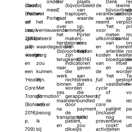
onder
tier
plaats
Denk
re
Care
deze
’
bij
(bijvoorbeeld
de
lawine
meer
2
van
bijvoorbeel
vo
(Porter
zelden
wat
traplopen,
verantwoordelij
aan
Porter.
gaat
waarde
aan
sp
en
of
het
een
neemt
verplic
over
op.
‘het
pr
Lee,
nooit
vernieuwende
ommetje
voor
in
het
Porter
meten
mo
2013,
gerelateerd
in
maken).
uitkomsten
aantal
herstelproces
en
van
or
p.1)
aan
waardegedreven
Dit
en
toene
(bijvoorbeeld
Kaplan
arteriële
ro
vraagt
kosten.
zorg
zijn
kosten
kwalite
terugkeren
(2016)
bloedgasse
de
en
zou
indicatoren
van
moet
naar
geven
en
aa
een
kunnen
die
de
worde
werk
aan
‘het
Te
‘
Health
zijn.
rechtstreeks
full
gestopt
binnen
dat
vaststellen
tw
Care
Met
worden
cycle
zes
die
of
vo
Transformation’
dit
gerapporteerd
of
maanden
bundled
de
ie
(Bohmer,
artikel
door
care
na
payment
patiënt
pa
2016,
beoog
de
(inclusief
transplantatie)
zich
nog
mo
p.
ik
patiënt,
preventieve
en
zou
rookt’
ui
709)
bij
dikwijls
activiteiten