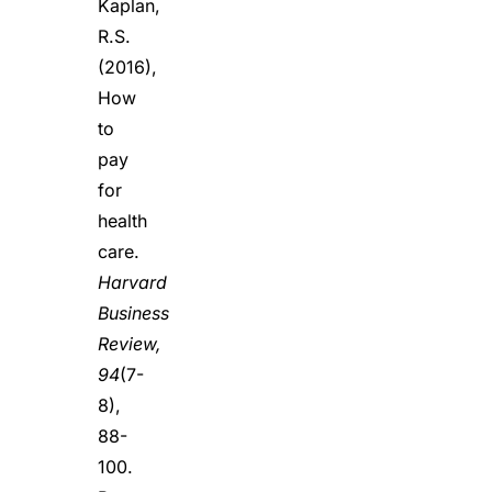
Kaplan,
R.S.
(2016),
How
to
pay
for
health
care.
Harvard
Business
Review,
94
(7-
8),
88-
100.