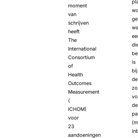
pl
moment
wo
van
ge
schrijven
wa
heeft
ee
The
di
International
be
Consortium
is
of
bij
Health
de
Outcomes
zo
Measurement
vo
(
de
ICHOM)
pa
voor
(m
23
in
aandoeningen