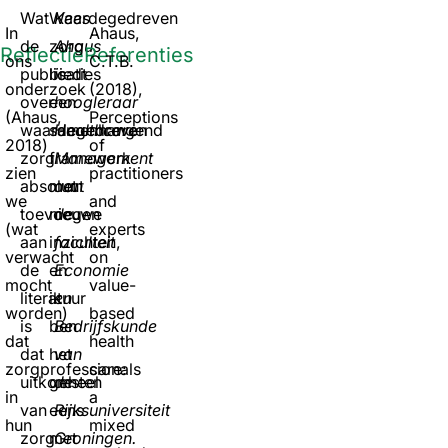
Wat
Waardegedreven
Kees
In
Ahaus,
de
zorg
Ahaus
Reflectie
Referenties
ons
C.T.B.
publicaties
biedt
is
onderzoek
(2018),
over
een
hoogleraar
(Ahaus,
Perceptions
waardegedreven
samenhangend
Healthcare
2018)
of
zorg
framework
Management
zien
practitioners
absoluut
met
aan
we
and
toevoegen
nieuwe
de
(wat
experts
aan
inzichten,
faculteit
verwacht
on
de
en
Economie
mocht
value-
literatuur
ik
en
worden)
based
is
ben
Bedrijfskunde
dat
health
dat
het
van
zorgprofessionals
care:
uitkomsten
geheel
de
in
a
van
eens
Rijksuniversiteit
hun
mixed
zorg
met
Groningen.