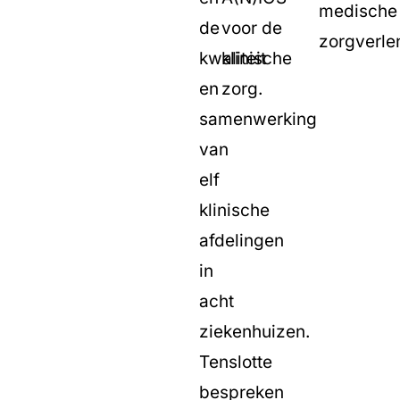
medische
de
voor de
zorgverle
kwaliteit
klinische
en
zorg.
samenwerking
van
elf
klinische
afdelingen
in
acht
ziekenhuizen.
Tenslotte
bespreken