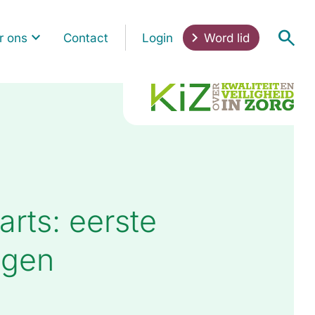
r ons
Contact
Login
Word lid
arts: eerste
ngen