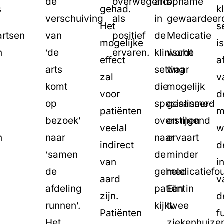
de
overwegend
arts
opname
s
gehad.
k
verschuiving
als
in
gewaardeer
Het
s
artsen
van
positief
de
Medicatie
mogelijke
is
n
‘de
ervaren.
klinische
wordt
effect
a
arts
setting
waar
zal
v
komt
die
mogelijk
voor
d
op
specialisme-
gesaneerd
patiënten
m
bezoek’
overstijgend
en men
veelal
w
n
naar
naar
ervaart
indirect
d
‘samen
de
minder
van
i
de
gehele
medicatiefou
aard
v
afdeling
patiënt
Een in
zijn.
d
runnen’.
kijkt.
twee
Patiënten
f
Het
ziekenhuize