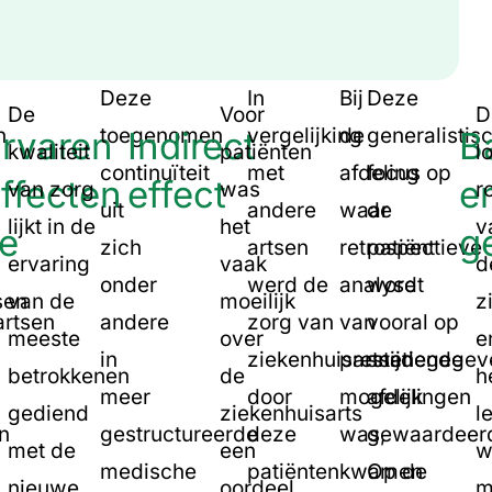
Deze
In
Bij
Deze
De
Voor
D
n
toegenomen
vergelijking
de
generalistis
rvaren
Indirect
B
kwaliteit
patiënten
l
continuïteit
met
afdeling
focus op
ffecten
effect
e
van zorg
was
r
uit
andere
waar
de
lijkt in de
het
v
ie
g
zich
artsen
retrospectieve
patiënt
ervaring
vaak
d
onder
werd de
analyse
wordt
sen
van de
moeilijk
z
artsen
andere
zorg van
van
vooral op
meeste
over
e
in
ziekenhuisartsen
prestatiegegev
snijdende
betrokkenen
de
h
meer
door
mogelijk
afdelingen
gediend
ziekenhuisarts
l
n
gestructureerde
deze
was,
gewaardeer
met de
een
w
medische
patiënten
kwamen
Op de
nieuwe
oordeel
m