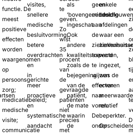
visites,
als
geen
enkele
functie. De
te
e
snellere
‘bovengemiddeld’
eenduidig
beschouwe
meest
geven.
z
medische
ingeschat.
aan
afdelingen
positieve
Zo
d
besluitvorming,
Ook
de
waar een
effecten
wist
o
betere
andere
ziekenhuisarts
ziekenhuisar
worden
35
z
overdrachten
kwaliteitsaspecten,
toe
werd
waargenomen
procent
b
en
zoals de
te
ingezet,
op
van
ti
in
bejegening
wijzen
was de
persoonsgerichte
de
e
meer
van de
effecten
ervaren
zorg;
gevraagde
a
artsen
proactieve
patiënt,
naar
meerwaarde
medicatiebeleid;
patiënten
t
en
de mate
voren.
relatief
medische
niet
v
systematische
waarin
De
beperkter.
visite;
precies
D
aandacht
de
onderscheiden
Op
communicatie
met
m