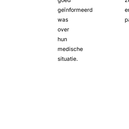
goed
z
geïnformeerd
e
was
p
over
hun
medische
situatie.