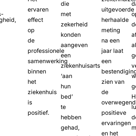
die
d
ervaren
uitgevoerde
s-
met
o
igheid,
effect
herhaalde
zekerheid
d
op
meting
konden
a
de
na een
aangeven
a
professionele
jaar laat
een
g
samenwerking
een
ziekenhuisarts
v
binnen
bestendigin
‘aan
w
.
het
zien van
hun
g
ziekenhuis
de
bed’
H
is
overwegend
te
l
positief.
positieve
hebben
d
ervaringen
gehad,
m
en het