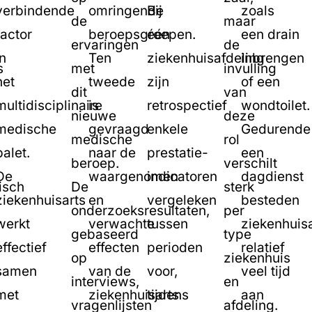
verbindende
omringende
Bij
zoals
de
maar
factor
beroepsgroepen.
één
een drain
ervaringen
de
in
Ten
ziekenhuisafdeling
inbrengen
s
met
invulling
het
tweede
zijn
of een
dit
van
multidisciplinaire
is
retrospectief
wondtoilet.
nieuwe
deze
medische
gevraagd
enkele
Gedurende
medische
rol
palet.
naar de
prestatie-
een
beroep.
verschilt
De
waargenomen
indicatoren
dagdienst
isch
De
sterk
ziekenhuisarts
en
vergeleken
besteden
onderzoeksresultaten,
per
werkt
verwachte
tussen
ziekenhuis
gebaseerd
type
effectief
effecten
perioden
relatief
op
ziekenhuis
samen
van de
voor,
veel tijd
interviews,
en
met
ziekenhuisarts
tijdens
aan
vragenlijsten
afdeling.