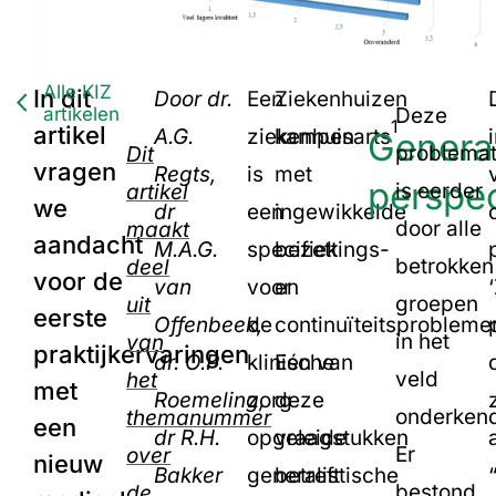
Alle KIZ
In dit
Door dr.
Een
Ziekenhuizen
artikelen
Deze
1
artikel
A.G.
ziekenhuisarts
kampen
General
problemat
Dit
vragen
Regts,
is
met
perspec
is eerder
artikel
we
dr
een
ingewikkelde
door alle
maakt
aandacht
M.A.G.
specifiek
bezettings-
betrokken
deel
voor de
van
voor
en
groepen
uit
eerste
Offenbeek,
de
continuïteitsprobleme
in het
van
praktijkervaringen
dr. O.P.
klinische
Eén van
veld
het
met
Roemeling,
zorg
deze
onderken
themanummer
een
dr R.H.
opgeleide
vraagstukken
Er
over
nieuw
Bakker
generalistische
betreft
bestond
de