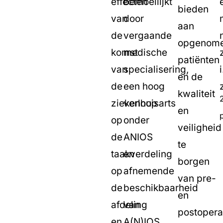
effecten
bemoeilijkt
bieden
van
door
aan
de
vergaande
opgenom
komst
medische
patiënten
van
specialisering,
i
en de
de
een hoog
kwaliteit
ziekenhuisarts
verloop
en
op
onder
veiligheid
de
ANIOS
te
taakverdeling
en
borgen
op
afnemende
van pre-
de
beschikbaarheid
en
afdeling
van
postopera
en
A(N)IOS