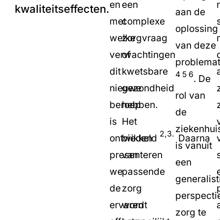
en
een
kwaliteitseffecten.
aan de
met
complexe
oplossing
welke
zorgvraag
van deze
verwachtingen
of
problemat
dit
kwetsbare
4 5 6
. De
nieuwe
gezondheid
rol van
beroep
hebben.
de
is
Het
ziekenhui
2,3.
ontwikkeld
bieden
Daarna
is vanuit
presenteren
van
een
we
passende
generalist
de
zorg
perspecti
ervaren
wordt
zorg te