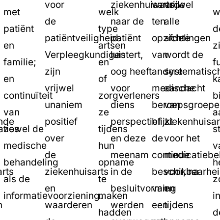
voor
ziekenhuisarts
waarde
vrijwel
met
welk
w
de
naar de
ten
alle
patiënt
type
d
patiëntveiligheid.
patiënt
opzichte
afdelingen
en
artsen
z
Verpleegkundigen
luistert,
van
wordt de
familie;
en
f
zijn
oog heeft
andere
systematisc
en
of
k
vrijwel
voor
medische
aandacht
continuïteit
zorgverleners
b
unaniem
diens
beroepsgroepe
van
van
ze
a
nde
positief
perspectief
blijkt
ziekenhuisar
aties
zowel de
tijdens
s
over
en deze
de
voor het
medische
hun
v
de
meenam
continue
medicatiebe
behandeling
opname
h
rts
ziekenhuisarts
in de
beschikbaarhe
voor, na
als de
te
z
en
besluitvorming
van
en
informatievoorziening.
maken
i
n
waarderen
werden
een
tijdens
hadden
d