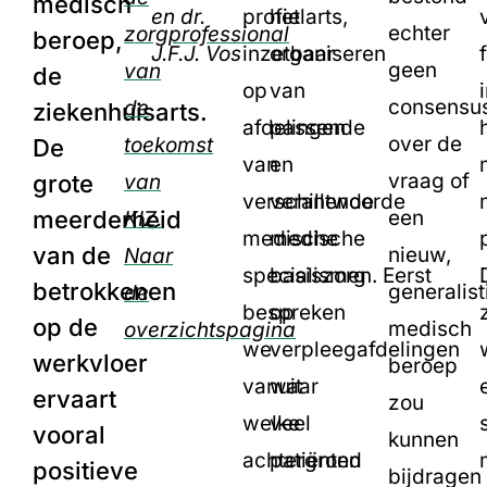
medisch
en dr.
profielarts,
het
echter
zorgprofessional
beroep,
J.F.J. Vos
inzetbaar
organiseren
geen
van
de
op
van
consensu
de
ziekenhuisarts.
afdelingen
passende
over de
toekomst
De
van
en
vraag of
grote
van
verschillende
verantwoorde
meerderheid
een
KIZ.
medische
medische
van de
nieuw,
Naar
specialismen. Eerst
basiszorg
betrokkenen
generalist
de
bespreken
op
op de
medisch
overzichtspagina
we
verpleegafdelingen
werkvloer
beroep
vanuit
waar
ervaart
zou
welke
veel
vooral
kunnen
achtergrond
patiënten
positieve
bijdragen