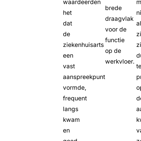
waardeerden
m
brede
het
n
draagvlak
dat
a
voor de
de
z
functie
ziekenhuisarts
z
op de
een
d
werkvloer.
vast
t
aanspreekpunt
p
vormde,
o
frequent
d
langs
a
kwam
k
en
v