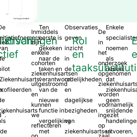
De
Ten
Observaties
Enkele
Inmiddels
De
initiatiefnemers
eerste is
geven
specialiste
istisch
Ervaringen
Rol
E
iek
zijn
in
van
gekeken
inzicht
noemen
tief
en
e
enkele
het
de
naar de
in
als
cohorten
onderzoek
taaksubstitut
pilot
taken en
de
nadeel
ziekenhuisartsen
opgenomen
‘Ziekenhuisarts’
verantwoordelijkheden
rol
dat
uitgestroomd
ziekenhuisart
n.
profileerden
van de
en
ziekenhuis
en
worden
de
nieuwe
dagelijkse
geen
kunnen
voornamelijk
ziekenhuisarts
functie in
bezigheden
snijdende
4
d
.
we
ingezet
als
vergelijking
van
handelinge
reflecteren
op
“de
met
ziekenhuisartsen.
uitvoeren,
op
zaal,