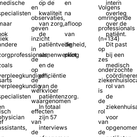
medische
op de
en
intern
en
Volgens
specialisten
kwaliteit
na
overleg
observaties,
omringende
maar
van zorg,
afloop
over de
geven
professionals
ook
de
van
patiënt.
iek
inzicht
(n=134)
andere
patiëntveiligheid,
de
Dit past
in
op
zorgprofessionals,
samenwerking
pilot.
bij een
de
zes
zoals
en de
medisch
op
onderzochte
verpleegkundigen,
efficiëntie
coördinere
sarts
de
ziekenhuisloc
verpleegkundig
van de
rol van
werkvloer
is
specialisten
patiëntenzorg.
de
waargenomen
de
en
In totaal
ziekenhuisa
isch
effecten
rol
physician
zijn 57
voor
ef
van
van
assistants,
interviews
opgenome
de
de