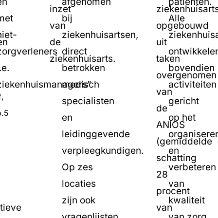
en
afgenomen
patiënten.
inzet
ziekenhuisart
met
bij
Alle
van
opgebouwd
niet-
ziekenhuisartsen,
ziekenhuis
en
de
uit
zorgverleners
direct
ontwikkele
ziekenhuisarts.
taken
.e.
betrokken
bovendien
overgenomen
ziekenhuismanagers”
medisch
activiteiten
van
2,
specialisten
gericht
de
p.5
en
op het
ANIOS
leidinggevende
organisere
(gemiddelde
verpleegkundigen.
en
schatting
Op zes
verbeteren
28
locaties
van
procent
zijn ook
kwaliteit
tieve
van
vragenlijsten
van zorg