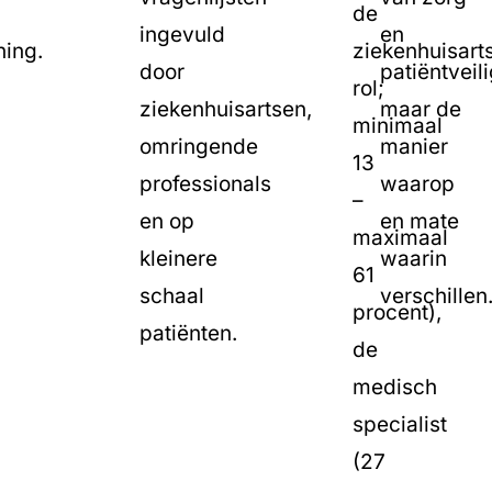
de
ingevuld
en
ning.
ziekenhuisart
door
patiëntveil
rol;
ziekenhuisartsen,
maar de
minimaal
omringende
manier
13
professionals
waarop
–
en op
en mate
maximaal
kleinere
waarin
61
schaal
verschillen
procent),
patiënten.
de
medisch
specialist
(27