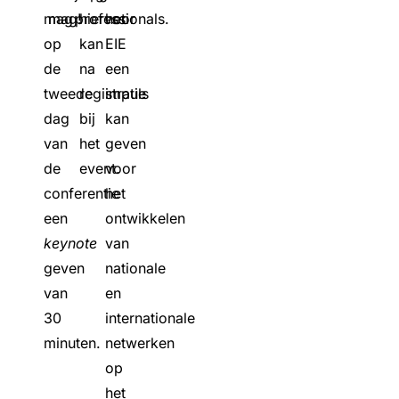
mag
mag!
professionals.
hiervoor
het
op
kan
EIE
de
na
een
tweede
registratie
impuls
dag
bij
kan
van
het
geven
de
event.
voor
conferentie
het
een
ontwikkelen
keynote
van
geven
nationale
van
en
30
internationale
minuten.
netwerken
op
het