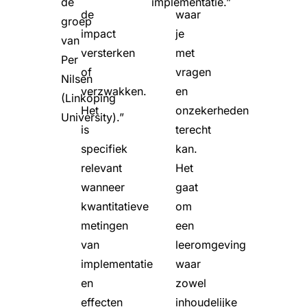
de
implementatie.”
de
waar
groep
impact
je
van
versterken
met
Per
of
vragen
Nilsen
verzwakken.
en
(Linköping
Het
onzekerheden
University).”
is
terecht
specifiek
kan.
relevant
Het
wanneer
gaat
kwantitatieve
om
metingen
een
van
leeromgeving
implementatie
waar
en
zowel
effecten
inhoudelijke