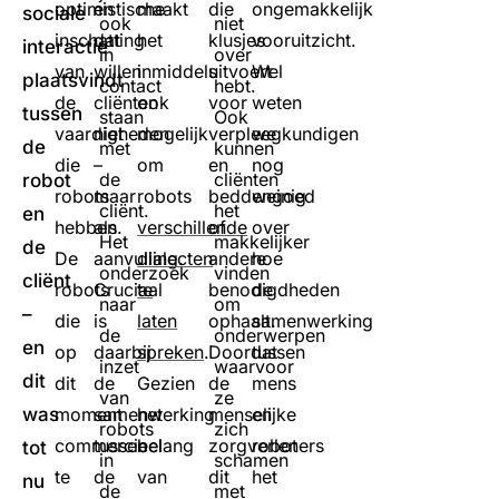
optimistische
en
maakt
die
ongemakkelijk
sociale
ook
niet
inschatting
dat
het
klusjes
vooruitzicht.
interactie
in
over
van
willen
inmiddels
uitvoert
Wel
plaatsvindt
contact
hebt.
de
cliënten
ook
voor
weten
tussen
staan
Ook
vaardigheden
niet
mogelijk
verpleegkundigen
we
de
met
kunnen
die
–
om
en
nog
de
cliënten
robot
robots
maar
robots
beddengoed
weinig
cliënt.
het
en
hebben.
als
verschillende
of
over
Het
makkelijker
de
De
aanvulling.
dialecten
andere
hoe
onderzoek
vinden
cliënt
robots
Cruciaal
te
benodigdheden
de
naar
om
–
die
is
laten
ophaalt.
samenwerking
de
onderwerpen
en
op
daarbij
spreken
.
Doordat
tussen
inzet
waarvoor
dit
dit
de
Gezien
de
mens
van
ze
was
moment
samenwerking
het
menselijke
en
robots
zich
commercieel
tussen
belang
zorgverleners
robot
tot
in
schamen
te
de
van
dit
het
nu
de
met