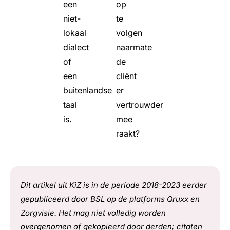
een
op
niet-
te
lokaal
volgen
dialect
naarmate
of
de
een
cliënt
buitenlandse
er
taal
vertrouwder
is.
mee
raakt?
Dit artikel uit KiZ is in de periode 2018-2023 eerder
gepubliceerd door BSL op de platforms Qruxx en
Zorgvisie. Het mag niet volledig worden
overgenomen of gekopieerd door derden; citaten