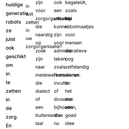
zijn
ook
begeleidt,
huidige
in
voor
een
zoals
generatie
wilt
zorgorganisaties
uitkomst
bij
robots
zetten
die
kunnen
robotmaatjes
in
ze
naarstig
zijn
voor
uw
juist
op
voor
mensen
zorgorganisatie?
ook
zoek
administratieve
die
geschikt
zijn
taken,
nog
om
naar
zoals
zelfstandig
in
medewerkers
formulieren
wonen.
te
die
invullen
Is
zetten
dialect
of
het
of
dossiers
dan
in
een
bijhouden,
een
de
buitenlandse
die
goed
zorg.
taal
nu
idee
En