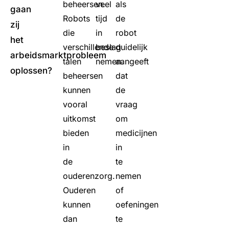
beheersen.
veel
als
gaan
Robots
tijd
de
zij
die
in
robot
het
verschillende
beslag
duidelijk
arbeidsmarktprobleem
talen
nemen.
aangeeft
oplossen?
beheersen
dat
kunnen
de
vooral
vraag
uitkomst
om
bieden
medicijnen
in
in
de
te
ouderenzorg.
nemen
Ouderen
of
kunnen
oefeningen
dan
te