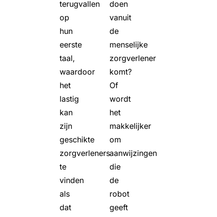
terugvallen
doen
op
vanuit
hun
de
eerste
menselijke
taal,
zorgverlener
waardoor
komt?
het
Of
lastig
wordt
kan
het
zijn
makkelijker
geschikte
om
zorgverleners
aanwijzingen
te
die
vinden
de
als
robot
dat
geeft