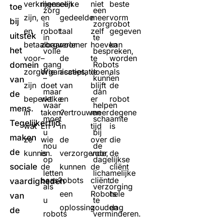
verkrijgen
menselijke
een
niet
beste
toe
zorg
een
zijn,
en
gedeelde
meer
vorm
bij
is
zorgrobot
en
robot
taal
zelf
gegeven
uitstek
in
te
betaalbaar
zorgverlener
voor
hoeven
kan
het
volle
bespreken,
voor
–
de
te
worden
gang
Robots
domein
zorgorganisaties,
Wie
acceptatie
doen,
als
–
kunnen
van
zijn
doet
van
blijft
de
maar
dan
de
beperkt
welke
en
er
robot
waar
helpen
mens.
in
taken?
vertrouwen
meer
degene
moet
schaamte
Tegelijkertijd
wat
En
in
tijd
is
u
bij
maken
ze
wie
de
over
die
nou
de
de
kunnen.
is
verzorgende,
voor
de
op
dagelijkse
sociale
de
kunnen
de
cliënt
letten
lichamelijke
baas?
robots
cliënt.
de
vaardigheden
als
verzorging
een
Robots
hele
van
u
te
oplossing
zouden
dag
de
robots
verminderen.