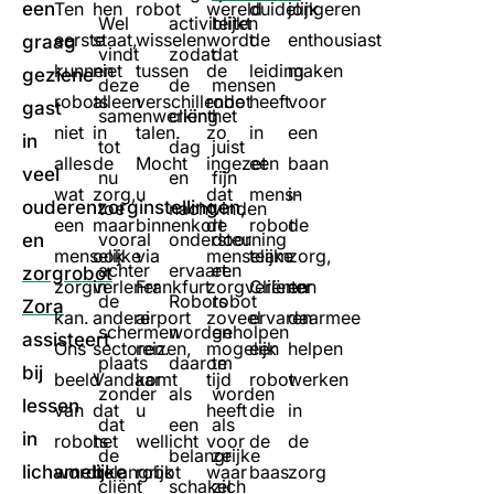
een
Ten
hen
robot
wereld
duidelijk
jongeren
Wel
activiteiten
blijkt
eerste
staat,
wisselen
wordt
de
enthousiast
graag
vindt
zodat
dat
kunnen
niet
tussen
de
leiding
maken
geziene
deze
de
mensen
robots
alleen
verschillende
robot
heeft
voor
gast
samenwerking
cliënt
het
niet
in
talen.
zo
in
een
in
tot
dag
juist
alles
de
Mocht
ingezet
een
baan
veel
nu
en
fijn
wat
zorg,
u
dat
mens-
in
ouderenzorginstellingen,
toe
nacht
vinden
een
maar
binnenkort
de
robot
de
vooral
ondersteuning
door
en
menselijke
ook
via
menselijke
team.
zorg,
achter
ervaart.
een
zorgrobot
zorgverlener
in
Frankfurt
zorgverlener
Cliënten
en
de
Robots
robot
Zora
kan.
andere
airport
zoveel
ervaren
daarmee
schermen
worden
geholpen
assisteert
Ons
sectoren.
reizen,
mogelijk
een
helpen
plaats
daarom
te
bij
beeld
Vandaar
komt
tijd
robot
werken
zonder
als
worden
lessen
van
dat
u
heeft
die
in
dat
een
als
in
robots
het
wellicht
voor
de
de
de
belangrijke
ze
lichamelijke
wordt
belangrijk
robot
waar
baas
zorg
cliënt
schakel
zich